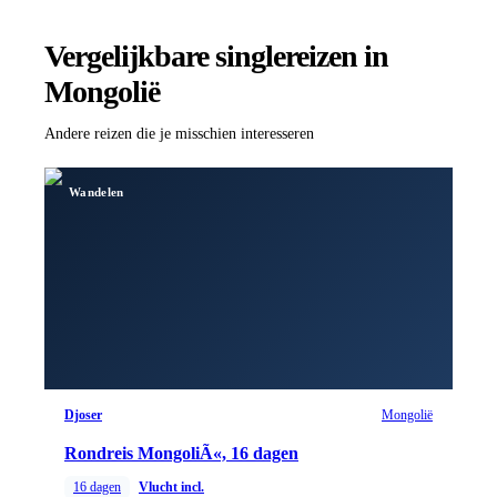
Vergelijkbare singlereizen
in
Mongolië
Andere reizen die je misschien interesseren
Wandelen
Djoser
Mongolië
Rondreis MongoliÃ«, 16 dagen
16
dagen
Vlucht incl.