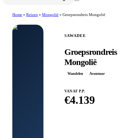
Home
»
Reizen
»
Mongolië
»
Groepsrondreis Mongolië
SAWADEE
Groepsrondreis
Mongolië
Wandelen
Avontuur
VANAF P.P.
€
4.139
Boek bij
Sawadee