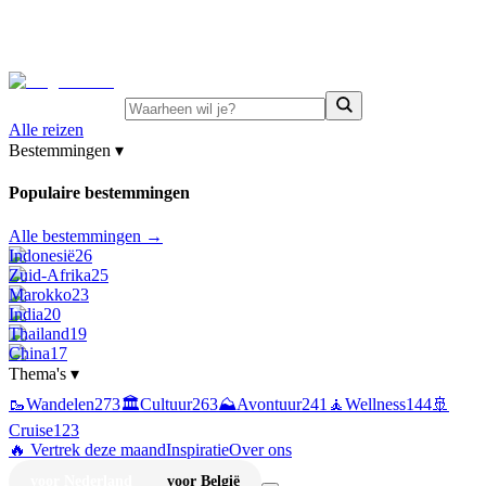
⚡
Juni-deals:
tot 15% korting op singlereizen Portugal &
Griekenland
—
bekijk aanbod
Alle reizen
Bestemmingen
▾
Populaire bestemmingen
Alle bestemmingen →
Indonesië
26
Zuid-Afrika
25
Marokko
23
India
20
Thailand
19
China
17
Thema's
▾
🥾
Wandelen
273
🏛️
Cultuur
263
⛰️
Avontuur
241
🧘
Wellness
144
🚢
Cruise
123
🔥 Vertrek deze maand
Inspiratie
Over ons
voor Nederland
voor België