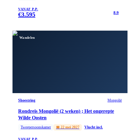
VANAF P.P.
8.9
€
3.595
Wandelen
Shoestring
Mongolië
Rondreis Mongolië (2 weken) ; Het ongerepte
Wilde Oosten
Tweepersoonskamer
📅
22 mei 2027
Vlucht incl.
VANAF P.P.