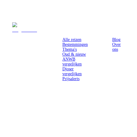
Reizen
Inspiratie
Pr
Alle reizen
Blog
Bestemmingen
Over
Thema's
ons
Oud & nieuw
ANWB
vergelijken
Djoser
vergelijken
Prijsalerts
Singlereizen
voor solo-
reizigers uit
Nederland en
België.
Ontmoet
gelijkgestemde
reizigers en