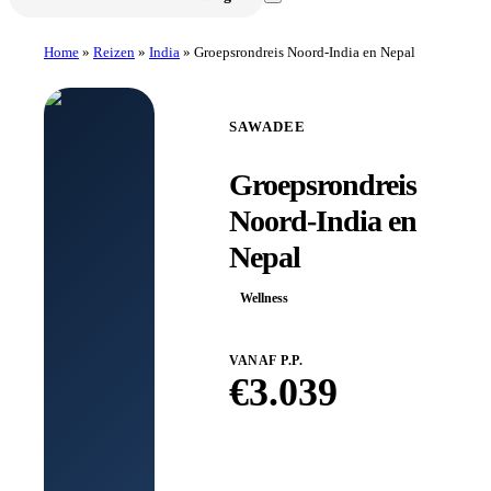
Home
»
Reizen
»
India
»
Groepsrondreis Noord-India en Nepal
SAWADEE
Groepsrondreis
Noord-India en
Nepal
Wellness
VANAF P.P.
€
3.039
Boek bij
Sawadee