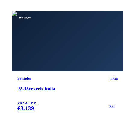
Wellness
Sawadee
India
22-35ers reis India
VANAF P.P.
8.6
€
3.139