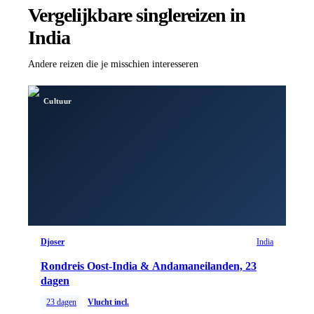
Vergelijkbare singlereizen
in
India
Andere reizen die je misschien interesseren
Cultuur
Djoser
India
Rondreis Oost-India & Andamaneilanden, 23
dagen
23
dagen
Vlucht incl.