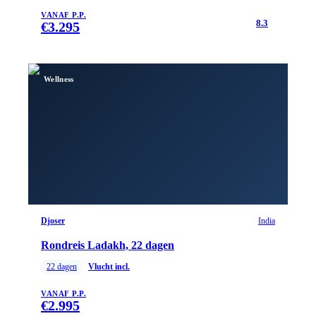
VANAF P.P.
8.3
€
3.295
Wellness
Djoser
India
Rondreis Ladakh, 22 dagen
22
dagen
Vlucht incl.
VANAF P.P.
€
2.995