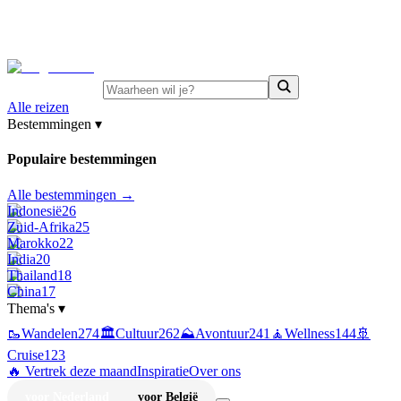
⚡
Juni-deals:
tot 15% korting op singlereizen Portugal &
Griekenland
—
bekijk aanbod
Alle reizen
Bestemmingen
▾
Populaire bestemmingen
Alle bestemmingen →
Indonesië
26
Zuid-Afrika
25
Marokko
22
India
20
Thailand
18
China
17
Thema's
▾
🥾
Wandelen
274
🏛️
Cultuur
262
⛰️
Avontuur
241
🧘
Wellness
144
🚢
Cruise
123
🔥 Vertrek deze maand
Inspiratie
Over ons
voor Nederland
voor België