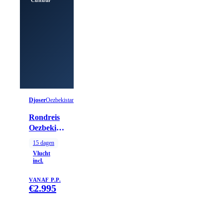
Djoser
Oezbekistan
Rondreis
Oezbekistan,
15 dagen
15
dagen
Vlucht
incl.
VANAF P.P.
€
2.995