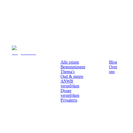
Reizen
Inspiratie
Pr
Alle reizen
Blog
Bestemmingen
Over
Thema's
ons
Oud & nieuw
ANWB
vergelijken
Djoser
vergelijken
Prijsalerts
Singlereizen
voor solo-
reizigers uit
Nederland en
België.