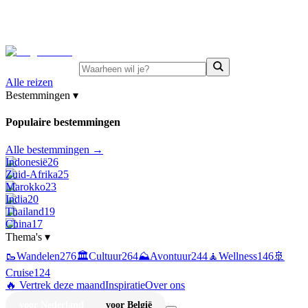
⚡
Juni-deals:
tot 15% korting op singlereizen Portugal &
Griekenland
—
bekijk aanbod
Alle reizen
Bestemmingen
▾
Populaire bestemmingen
Alle bestemmingen →
Indonesië
26
Zuid-Afrika
25
Marokko
23
India
20
Thailand
19
China
17
Thema's
▾
🥾
Wandelen
276
🏛️
Cultuur
264
⛰️
Avontuur
244
🧘
Wellness
146
🚢
Cruise
124
🔥 Vertrek deze maand
Inspiratie
Over ons
voor Nederland
voor België