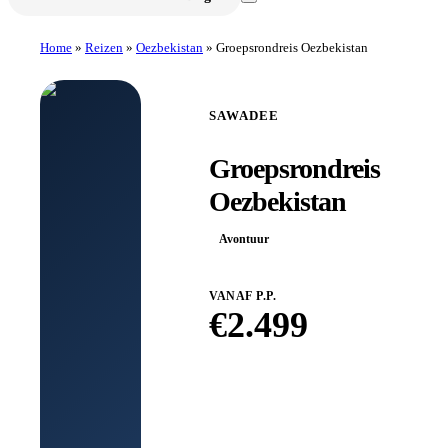
Home
»
Reizen
»
Oezbekistan
»
Groepsrondreis Oezbekistan
SAWADEE
Groepsrondreis
Oezbekistan
Avontuur
VANAF P.P.
€
2.499
Boek bij
Sawadee