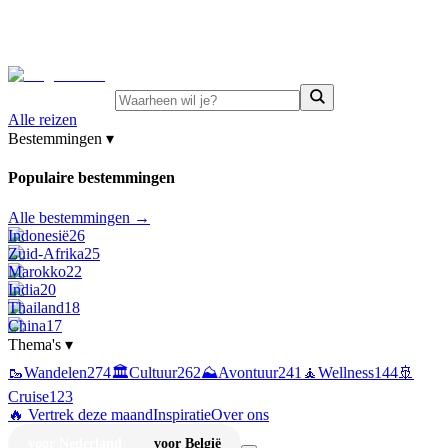
⚡
Juni-deals:
tot 15% korting op singlereizen Portugal &
Griekenland
—
bekijk aanbod
Alle reizen
Bestemmingen
▾
Populaire bestemmingen
Alle bestemmingen →
Indonesië
26
Zuid-Afrika
25
Marokko
22
India
20
Thailand
18
China
17
Thema's
▾
🥾
Wandelen
274
🏛️
Cultuur
262
⛰️
Avontuur
241
🧘
Wellness
144
🚢
Cruise
123
🔥 Vertrek deze maand
Inspiratie
Over ons
voor Nederland
voor België