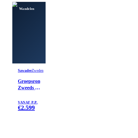
Wandelen
Sawadee
Zweden
Groepsrondreis
Zweeds en
Noors
Lapland
VANAF P.P.
€
2.599