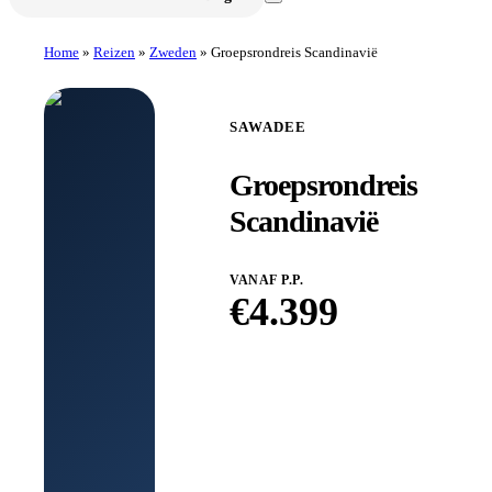
Home
»
Reizen
»
Zweden
»
Groepsrondreis Scandinavië
SAWADEE
Groepsrondreis
Scandinavië
VANAF P.P.
€
4.399
Boek bij
Sawadee