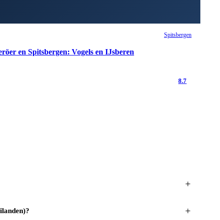
Spitsbergen
eröer en Spitsbergen: Vogels en IJsberen
8.7
+
+
ilanden)?