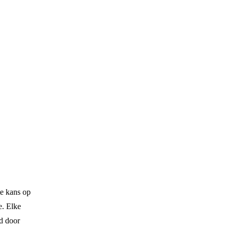
te kans op
e. Elke
ld door