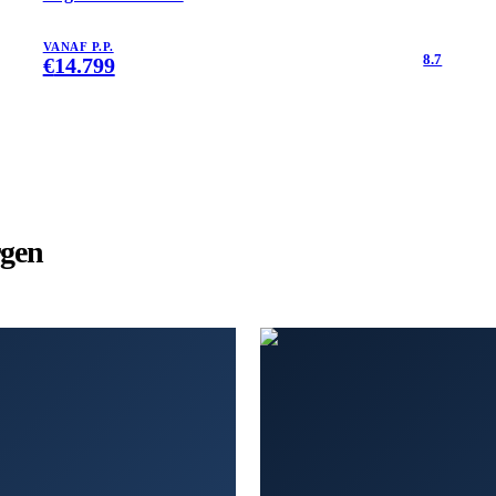
VANAF P.P.
8.7
€
14.799
rgen