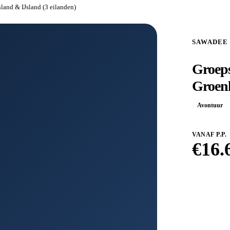
land & IJsland (3 eilanden)
SAWADEE
Groeps
Groenl
Avontuur
VANAF P.P.
€
16.