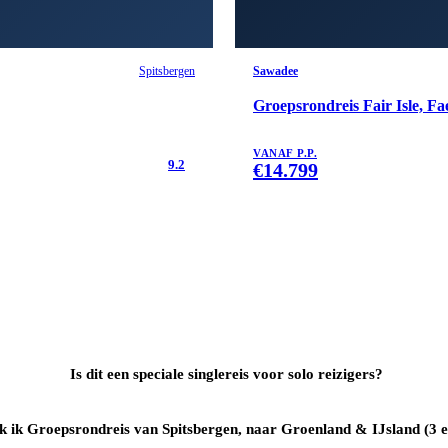
Spitsbergen
Sawadee
Groepsrondreis Fair Isle, Fa
VANAF P.P.
9.2
€
14.799
Is dit een speciale singlereis voor solo reizigers?
 ik Groepsrondreis van Spitsbergen, naar Groenland & IJsland (3 e