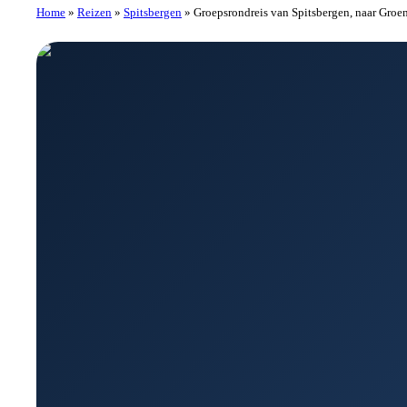
Home
»
Reizen
»
Spitsbergen
»
Groepsrondreis van Spitsbergen, naar Groen