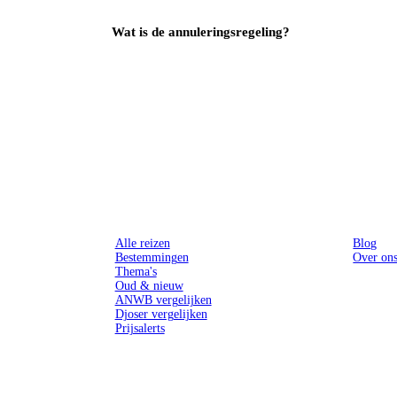
Wat is de annuleringsregeling?
Reizen
Inspiratie
Alle reizen
Blog
Bestemmingen
Over on
Thema's
Oud & nieuw
ANWB vergelijken
Djoser vergelijken
Prijsalerts