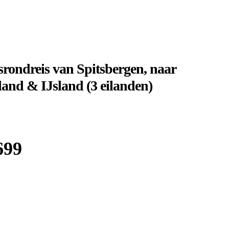
rondreis van Spitsbergen, naar
and & IJsland (3 eilanden)
699
Boek bij
Sawadee