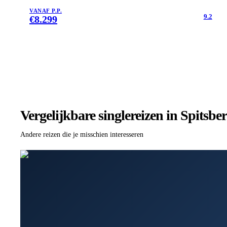
VANAF P.P.
9.2
€
8.299
Vergelijkbare singlereizen
in Spitsbe
Andere reizen die je misschien interesseren