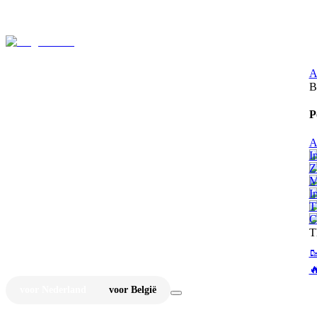
⚡
Ju
A
B
P
A
I
Z
M
I
T
C
T


voor Nederland
voor België