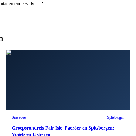
 uitademende walvis...?
n
Sawadee
Spitsbergen
Groepsrondreis Fair Isle, Faeröer en Spitsbergen:
Vogels en IJsberen