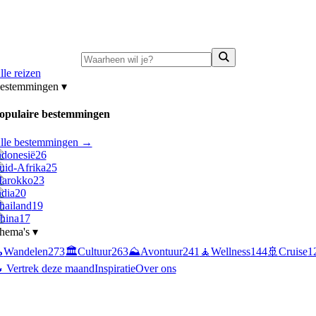
ni-deals:
tot 15% korting op singlereizen Portugal & Griekenland
—
bekijk a
lle reizen
estemmingen
▾
opulaire bestemmingen
lle bestemmingen →
ndonesië
26
uid-Afrika
25
arokko
23
ndia
20
hailand
19
hina
17
hema's
▾

Wandelen
273
🏛️
Cultuur
263
⛰️
Avontuur
241
🧘
Wellness
144
🚢
Cruise
1
 Vertrek deze maand
Inspiratie
Over ons