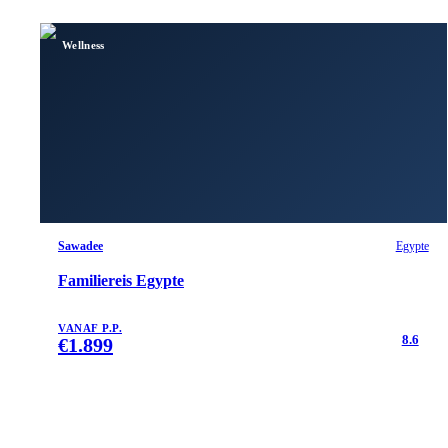
Wellness
Sawadee
Egypte
Familiereis Egypte
VANAF P.P.
8.6
€
1.899