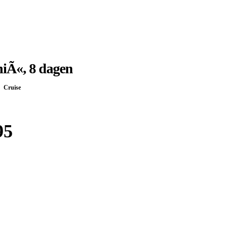
iÃ«, 8 dagen
Cruise
95
Boek bij
Djoser