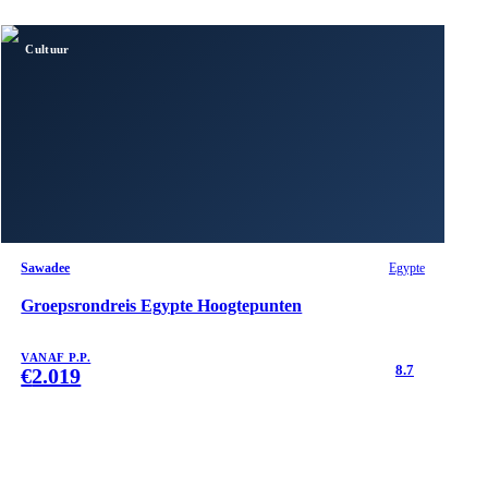
Cultuur
Sawadee
Egypte
Groepsrondreis Egypte Hoogtepunten
VANAF P.P.
8.7
€
2.019