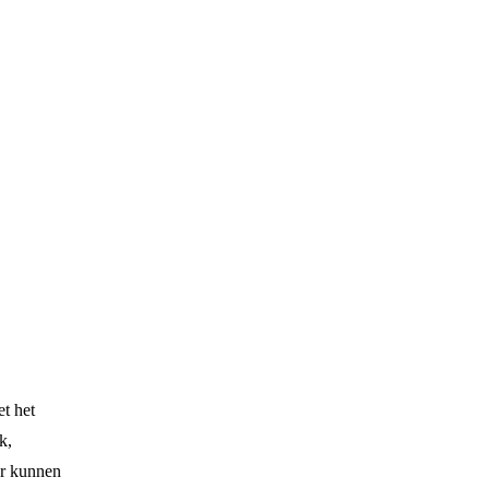
et het
k,
er kunnen