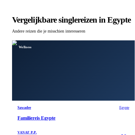
Vergelijkbare singlereizen
in Egypte
Andere reizen die je misschien interesseren
Wellness
Sawadee
Egypte
Familiereis Egypte
VANAF P.P.