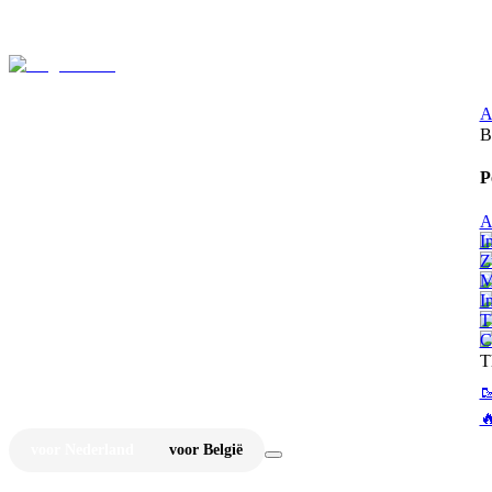
⚡
Ju
A
B
P
A
I
Z
M
I
T
C
T


voor Nederland
voor België