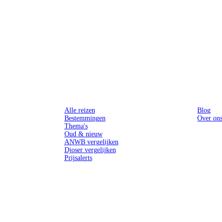
Reizen
Inspiratie
Alle reizen
Blog
Bestemmingen
Over on
Thema's
Oud & nieuw
ANWB vergelijken
Djoser vergelijken
Prijsalerts