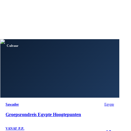
Cultuur
Sawadee
Egypte
Groepsrondreis Egypte Hoogtepunten
VANAF P.P.