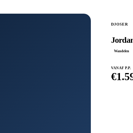
DJOSER
Jordan
Wandelen
VANAF P.P.
€
1.5