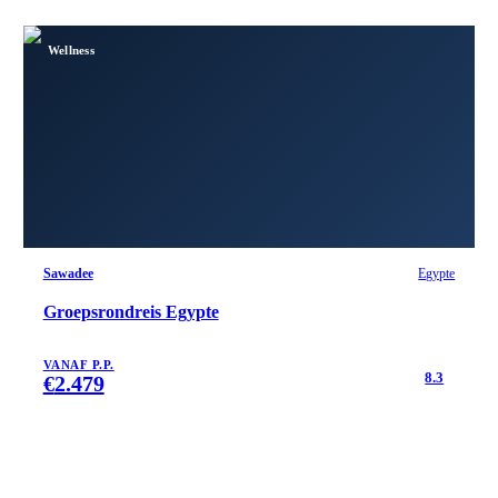
Wellness
Sawadee
Egypte
Groepsrondreis Egypte
VANAF P.P.
8.3
€
2.479