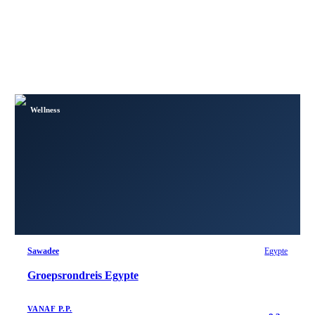
Wellness
Sawadee
Egypte
Groepsrondreis Egypte
VANAF P.P.