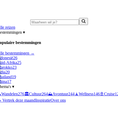
ni-deals:
tot 15% korting op singlereizen Portugal & Griekenland
—
bekijk a
lle reizen
estemmingen
▾
opulaire bestemmingen
lle bestemmingen →
ndonesië
26
uid-Afrika
25
arokko
23
ndia
20
hailand
19
hina
17
hema's
▾

Wandelen
276
🏛️
Cultuur
264
⛰️
Avontuur
244
🧘
Wellness
146
🚢
Cruise
1
 Vertrek deze maand
Inspiratie
Over ons