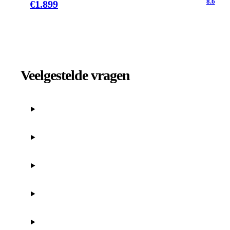
8.6
€
1.899
Veelgestelde vragen