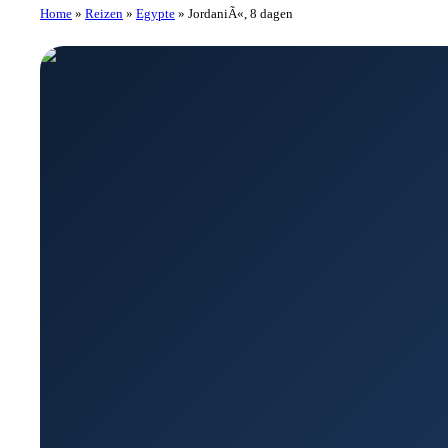
Home
»
Reizen
»
Egypte
»
JordaniÃ«, 8 dagen