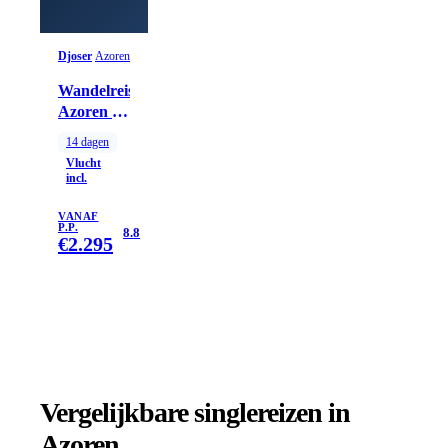
Djoser
Azoren
Wandelreis
Azoren -
Portugal,
14
dagen
14 dagen
Vlucht
incl.
VANAF
P.P.
8.8
€
2.295
Vergelijkbare singlereizen
in
Azoren