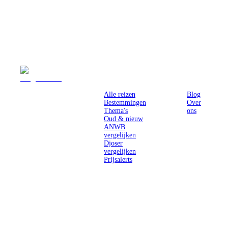
Reizen
Inspiratie
Pr
Alle reizen
Blog
Bestemmingen
Over
Thema's
ons
Oud & nieuw
ANWB
vergelijken
Djoser
vergelijken
Prijsalerts
Singlereizen
voor solo-
reizigers uit
Nederland en
België.
Ontmoet