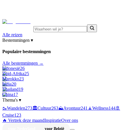
⚡
Juni-deals:
tot 15% korting op singlereizen Portugal &
Griekenland
—
bekijk aanbod
Alle reizen
Bestemmingen
▾
Populaire bestemmingen
Alle bestemmingen →
Indonesië
26
Zuid-Afrika
25
Marokko
23
India
20
Thailand
19
China
17
Thema's
▾
🥾
Wandelen
273
🏛️
Cultuur
263
⛰️
Avontuur
241
🧘
Wellness
144
🚢
Cruise
123
🔥 Vertrek deze maand
Inspiratie
Over ons
voor Nederland
voor België