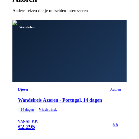
Andere reizen die je misschien interesseren
Wandelen
Djoser
Azoren
Wandelreis Azoren - Portugal, 14 dagen
14
dagen
Vlucht incl.
VANAF P.P.
8.8
€
2.295