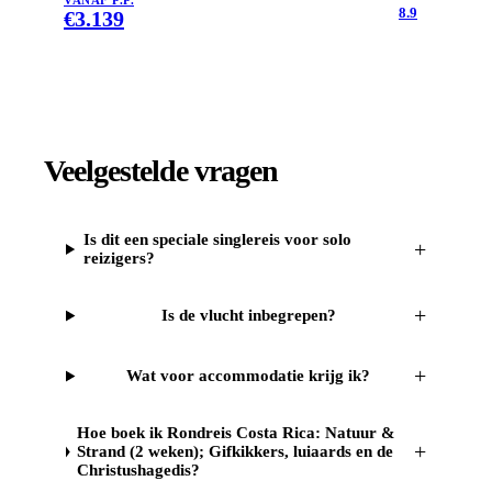
VANAF P.P.
8.9
€
3.139
Veelgestelde vragen
Is dit een speciale singlereis voor solo
+
reizigers?
+
Is de vlucht inbegrepen?
+
Wat voor accommodatie krijg ik?
Hoe boek ik Rondreis Costa Rica: Natuur &
+
Strand (2 weken); Gifkikkers, luiaards en de
Christushagedis?