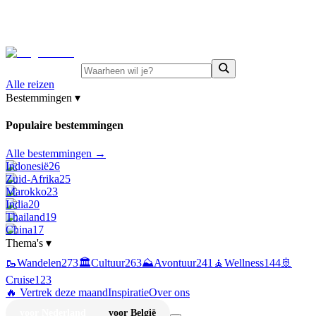
⚡
Juni-deals:
tot 15% korting op singlereizen Portugal &
Griekenland
—
bekijk aanbod
Alle reizen
Bestemmingen
▾
Populaire bestemmingen
Alle bestemmingen →
Indonesië
26
Zuid-Afrika
25
Marokko
23
India
20
Thailand
19
China
17
Thema's
▾
🥾
Wandelen
273
🏛️
Cultuur
263
⛰️
Avontuur
241
🧘
Wellness
144
🚢
Cruise
123
🔥 Vertrek deze maand
Inspiratie
Over ons
voor Nederland
voor België