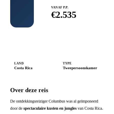
VANAF P.P.
€
2.535
Boek bij
Shoestring
LAND
TYPE
Costa Rica
Tweepersoonskamer
Over deze reis
De ontdekkingsreiziger Columbus was al geïmponeerd
door de
spectaculaire kusten en jungles
van Costa Rica.