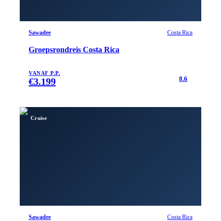
Sawadee
Costa Rica
Groepsrondreis Costa Rica
VANAF P.P.
8.6
€
3.199
Cruise
Sawadee
Costa Rica