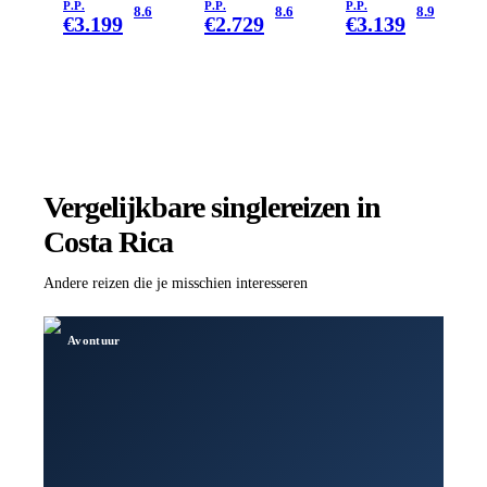
P.P.
P.P.
P.P.
8.6
8.6
8.9
€
3.199
€
2.729
€
3.139
Vergelijkbare singlereizen
in
Costa Rica
Andere reizen die je misschien interesseren
Avontuur