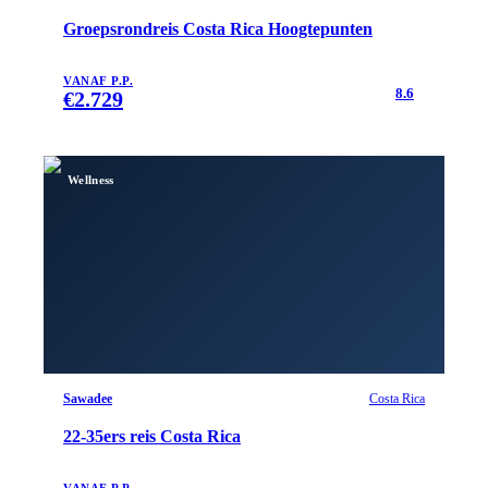
Groepsrondreis Costa Rica Hoogtepunten
VANAF P.P.
8.6
€
2.729
Wellness
Sawadee
Costa Rica
22-35ers reis Costa Rica