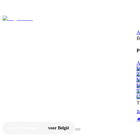
⚡
Ju
A
B
P
A
I
Z
M
I
T
C
T


voor Nederland
voor België