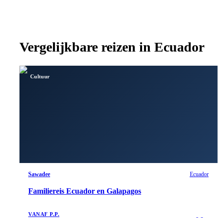
Vergelijkbare reizen in
Ecuador
Cultuur
Sawadee
Ecuador
Familiereis Ecuador en Galapagos
VANAF P.P.