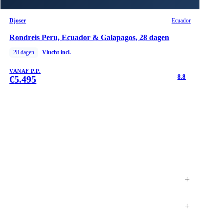
Djoser
Ecuador
Rondreis Peru, Ecuador & Galapagos, 28 dagen
28
dagen
Vlucht incl.
VANAF P.P.
8.8
€
5.495
+
+