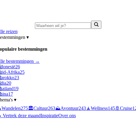
ni-deals:
tot 15% korting op singlereizen Portugal & Griekenland
—
bekijk a
lle reizen
estemmingen
▾
opulaire bestemmingen
lle bestemmingen →
ndonesië
26
uid-Afrika
25
arokko
23
ndia
20
hailand
19
hina
17
hema's
▾

Wandelen
275
🏛️
Cultuur
263
⛰️
Avontuur
243
🧘
Wellness
145
🚢
Cruise
1
 Vertrek deze maand
Inspiratie
Over ons