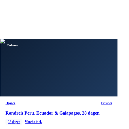
Cultuur
Djoser
Ecuador
Rondreis Peru, Ecuador & Galapagos, 28 dagen
28
dagen
Vlucht incl.