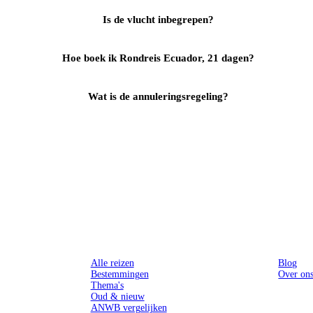
Is de vlucht inbegrepen?
Hoe boek ik Rondreis Ecuador, 21 dagen?
Wat is de annuleringsregeling?
Reizen
Inspiratie
Alle reizen
Blog
Bestemmingen
Over on
Thema's
Oud & nieuw
ANWB vergelijken