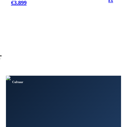
8.6
€
3.899
r
Cultuur