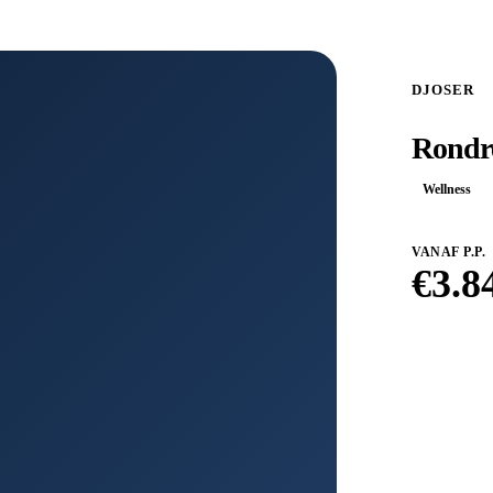
DJOSER
Rondre
Wellness
VANAF P.P.
€
3.8