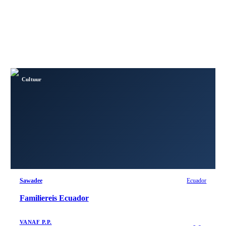
Cultuur
Sawadee
Ecuador
Familiereis Ecuador
VANAF P.P.