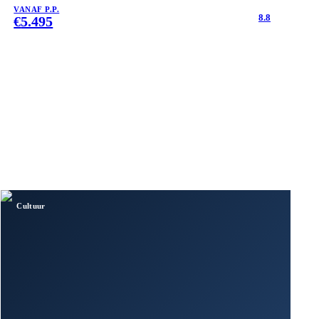
VANAF P.P.
8.8
€
5.495
Cultuur