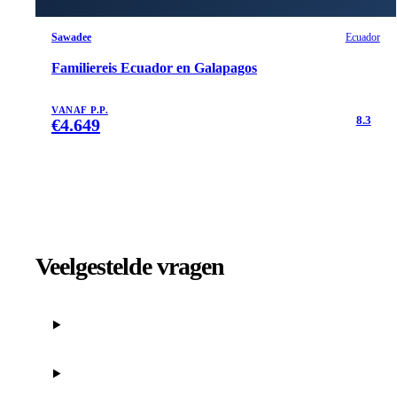
Sawadee
Ecuador
Familiereis Ecuador en Galapagos
VANAF P.P.
8.3
€
4.649
Veelgestelde vragen