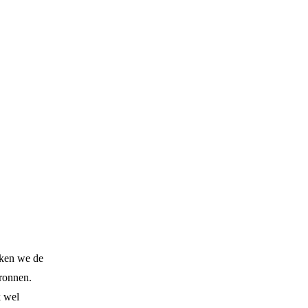
eken we de
bronnen.
k wel