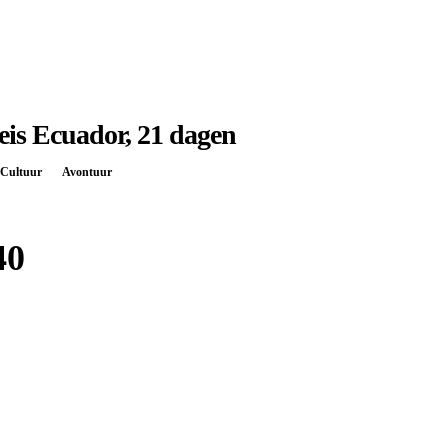
is Ecuador, 21 dagen
Cultuur
Avontuur
40
Boek bij
Djoser