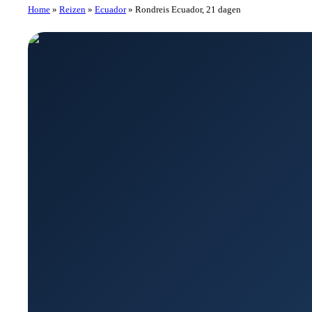
Home
»
Reizen
»
Ecuador
»
Rondreis Ecuador, 21 dagen