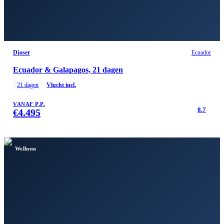
Djoser
Ecuador
Ecuador & Galapagos, 21 dagen
21
dagen
Vlucht incl.
VANAF P.P.
8.7
€
4.495
Wellness