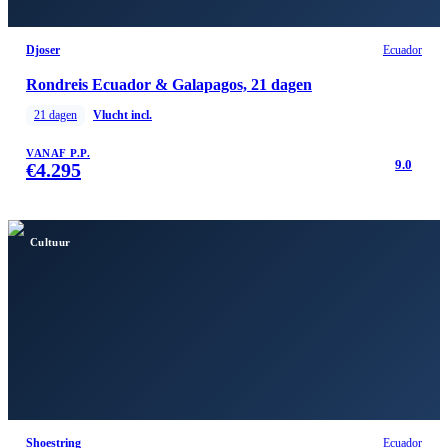
Djoser
Ecuador
Rondreis Ecuador & Galapagos, 21 dagen
21
dagen
Vlucht incl.
VANAF P.P.
9.0
€
4.295
Cultuur
Shoestring
Ecuador