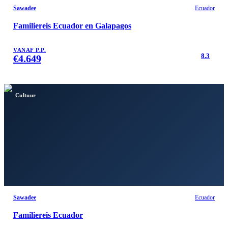
Sawadee
Ecuador
Familiereis Ecuador en Galapagos
VANAF P.P.
8.3
€
4.649
Cultuur
Sawadee
Ecuador
Familiereis Ecuador