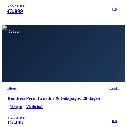
VANAF P.P.
8.6
€
3.899
Cultuur
Djoser
Ecuador
Rondreis Peru, Ecuador & Galapagos, 28 dagen
28
dagen
Vlucht incl.
VANAF P.P.
8.8
€
5.495