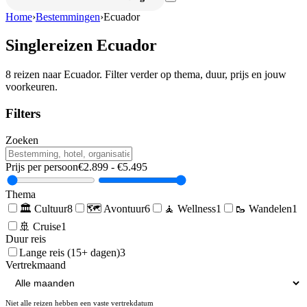
Home
›
Bestemmingen
›
Ecuador
Singlereizen
Ecuador
8
reizen naar
Ecuador
. Filter verder op thema, duur, prijs en jouw
voorkeuren.
Filters
Zoeken
Prijs per persoon
€
2.899
- €
5.495
Thema
🏛️
Cultuur
8
🗺️
Avontuur
6
🧘
Wellness
1
🥾
Wandelen
1
🚢
Cruise
1
Duur reis
Lange reis (15+ dagen)
3
Vertrekmaand
Niet alle reizen hebben een vaste vertrekdatum