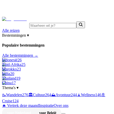
⚡
Juni-deals:
tot 15% korting op singlereizen Portugal &
Griekenland
—
bekijk aanbod
Alle reizen
Bestemmingen
▾
Populaire bestemmingen
Alle bestemmingen →
Indonesië
26
Zuid-Afrika
25
Marokko
23
India
20
Thailand
19
China
17
Thema's
▾
🥾
Wandelen
276
🏛️
Cultuur
264
⛰️
Avontuur
244
🧘
Wellness
146
🚢
Cruise
124
🔥 Vertrek deze maand
Inspiratie
Over ons
voor Nederland
voor België