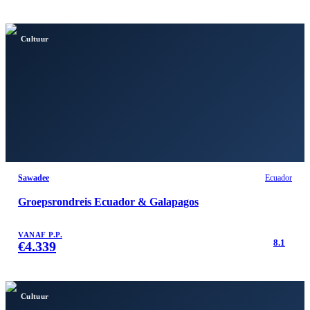
Cultuur
Sawadee
Ecuador
Groepsrondreis Ecuador & Galapagos
VANAF P.P.
8.1
€
4.339
Cultuur