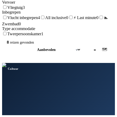
Vervoer
Vliegtuig
3
Inbegrepen
Vlucht inbegrepen
4
All inclusive
0
⚡ Last minute
0
🏊
Zwembad
0
Type accommodatie
Tweepersoonskamer
1
8
reizen
gevonden
🗺
▦
≡
Cultuur