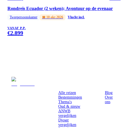
Rondreis Ecuador (2 weken); Avontuur op de evenaar
Tweepersoonskamer
📅
10 okt 2026
Vlucht incl.
VANAF P.P.
€
2.899
Reizen
Inspiratie
Pr
Alle reizen
Blog
Bestemmingen
Over
Thema's
ons
Oud & nieuw
ANWB
vergelijken
Djoser
vergelijken