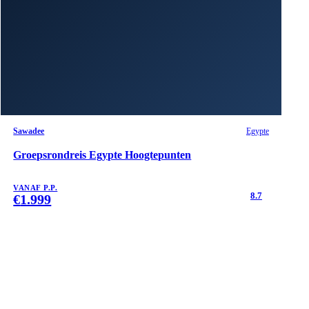
Sawadee
Egypte
Groepsrondreis Egypte Hoogtepunten
VANAF P.P.
8.7
€
1.999