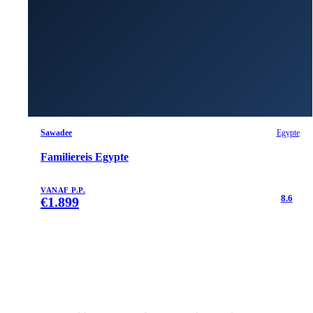
Sawadee
Egypte
Familiereis Egypte
VANAF P.P.
8.6
€
1.899