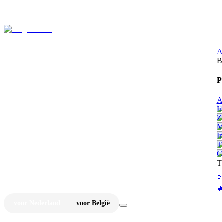
⚡
Ju
A
B
P
A
I
Z
M
I
T
C
T


voor Nederland
voor België