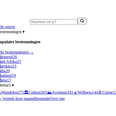
ni-deals:
tot 15% korting op singlereizen Portugal & Griekenland
—
bekijk a
lle reizen
estemmingen
▾
opulaire bestemmingen
lle bestemmingen →
ndonesië
26
uid-Afrika
25
arokko
23
ndia
20
hailand
19
hina
17
hema's
▾

Wandelen
273
🏛️
Cultuur
263
⛰️
Avontuur
241
🧘
Wellness
144
🚢
Cruise
1
 Vertrek deze maand
Inspiratie
Over ons