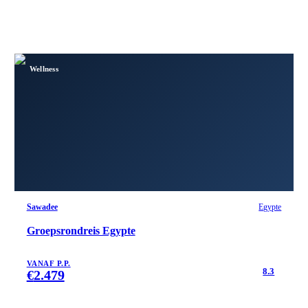
Wellness
Sawadee
Egypte
Groepsrondreis Egypte
VANAF P.P.
8.3
€
2.479