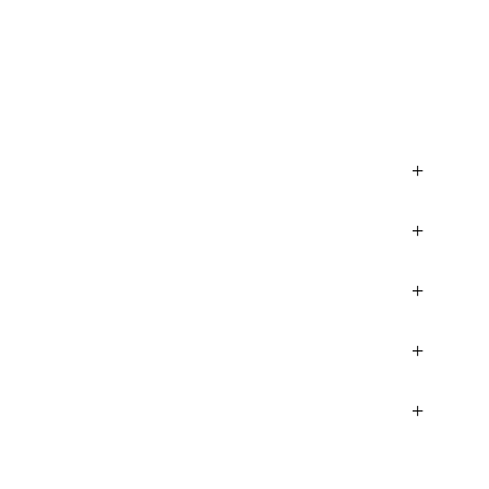
+
+
+
+
+