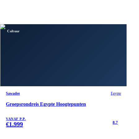
Cultuur
Sawadee
Egypte
Groepsrondreis Egypte Hoogtepunten
VANAF P.P.
8.7
€
1.999