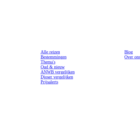
Reizen
Inspiratie
Alle reizen
Blog
Bestemmingen
Over on
Thema's
Oud & nieuw
ANWB vergelijken
Djoser vergelijken
Prijsalerts