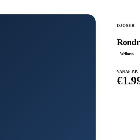
DJOSER
Rondre
Wellness
VANAF P.P.
€
1.9