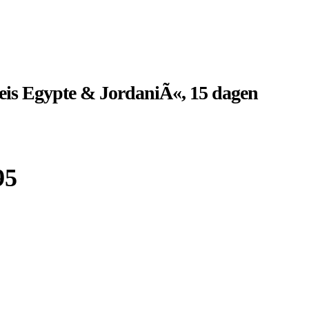
is Egypte & JordaniÃ«, 15 dagen
95
Boek bij
Djoser