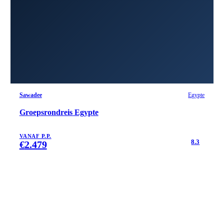
Sawadee
Egypte
Groepsrondreis Egypte
VANAF P.P.
8.3
€
2.479