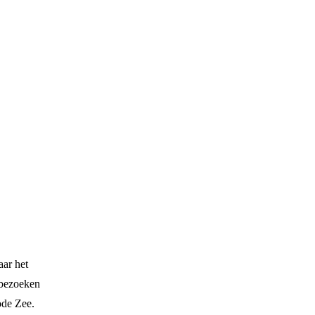
aar het
 bezoeken
ode Zee.