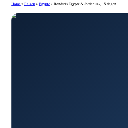
Home
»
Reizen
»
Egypte
»
Rondreis Egypte & JordaniÃ«, 15 dagen