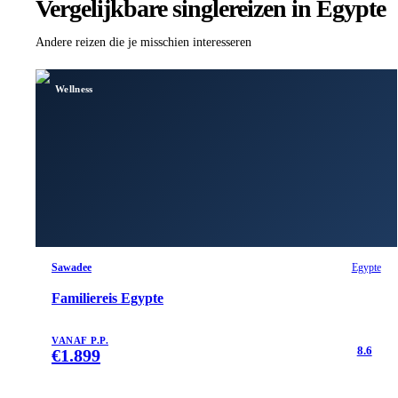
Vergelijkbare singlereizen
in Egypte
Andere reizen die je misschien interesseren
Wellness
Sawadee
Egypte
Familiereis Egypte
VANAF P.P.
8.6
€
1.899