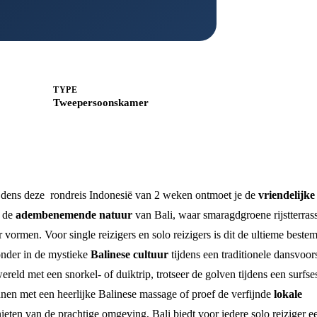
TYPE
Tweepersoonskamer
ijdens deze rondreis Indonesië van 2 weken ontmoet je de
vriendelijke
r de
adembenemende natuur
van Bali, waar smaragdgroene rijstterras
r vormen. Voor single reizigers en solo reizigers is dit de ultieme bes
onder in de mystieke
Balinese cultuur
tijdens een traditionele dansvoors
d met een snorkel- of duiktrip, trotseer de golven tijdens een surfses
nnen met een heerlijke Balinese massage of proef de verfijnde
lokale
 genieten van de prachtige omgeving, Bali biedt voor iedere solo reiziger 