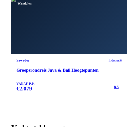
Wandelen
Sawadee
Indonesië
Groepsrondreis Java & Bali Hoogtepunten
VANAF P.P.
8.5
€
2.079