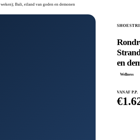
2 weken); Bali, eiland van goden en demonen
SHOESTR
Rondre
Strand
en de
Wellness
VANAF P.P.
€
1.6