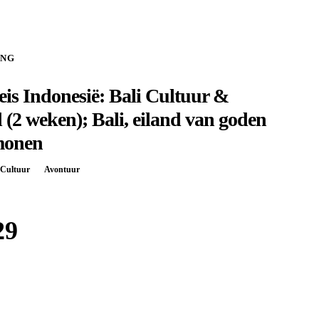
ING
is Indonesië: Bali Cultuur &
 (2 weken); Bali, eiland van goden
monen
Cultuur
Avontuur
29
Boek bij
Shoestring