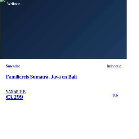
Wellness
Sawadee
Indonesië
Familiereis Sumatra, Java en Bali
VANAF P.P.
8.6
€
3.299