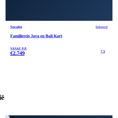
Sawadee
Indonesië
Familiereis Java en Bali Kort
VANAF P.P.
7.5
€
2.749
ië