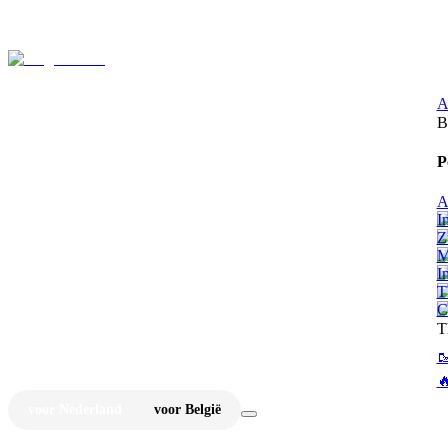
⚡
Ju
A
B
P
A
I
Z
M
I
T
C
T


voor Nederland
voor België