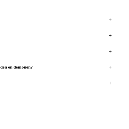
+
+
+
+
goden en demonen?
+