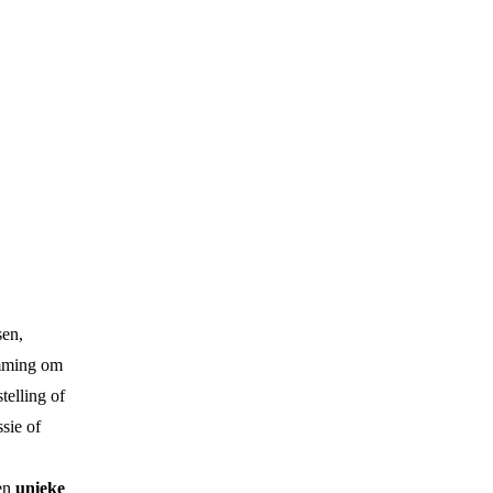
sen,
temming om
telling of
sie of
een
unieke