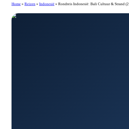
Home
»
Reizen
»
Indonesië
»
Rondreis Indonesië: Bali Cultuur & Strand (