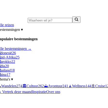
ni-deals:
tot 15% korting op singlereizen Portugal & Griekenland
—
bekijk a
lle reizen
estemmingen
▾
opulaire bestemmingen
lle bestemmingen →
ndonesië
26
uid-Afrika
25
arokko
22
ndia
20
hailand
18
hina
17
hema's
▾

Wandelen
274
🏛️
Cultuur
262
⛰️
Avontuur
241
🧘
Wellness
144
🚢
Cruise
1
 Vertrek deze maand
Inspiratie
Over ons