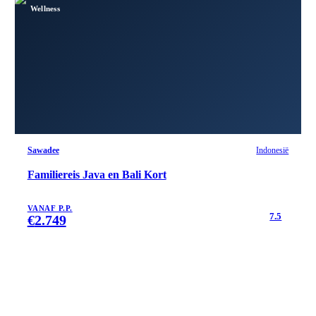
Wellness
Sawadee
Indonesië
Familiereis Java en Bali Kort
VANAF P.P.
7.5
€
2.749