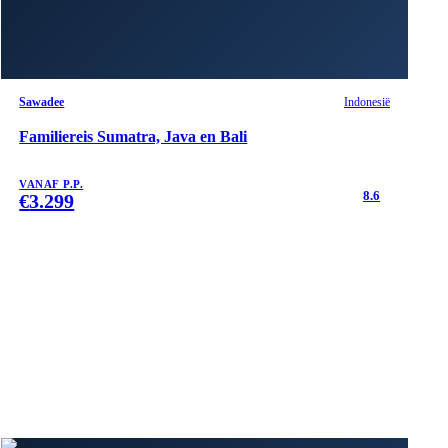
Sawadee
Indonesië
Familiereis Sumatra, Java en Bali
VANAF P.P.
8.6
€
3.299