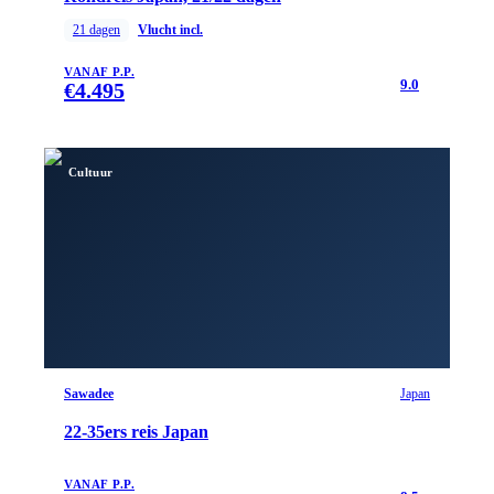
21
dagen
Vlucht incl.
VANAF P.P.
9.0
€
4.495
Cultuur
Sawadee
Japan
22-35ers reis Japan
VANAF P.P.