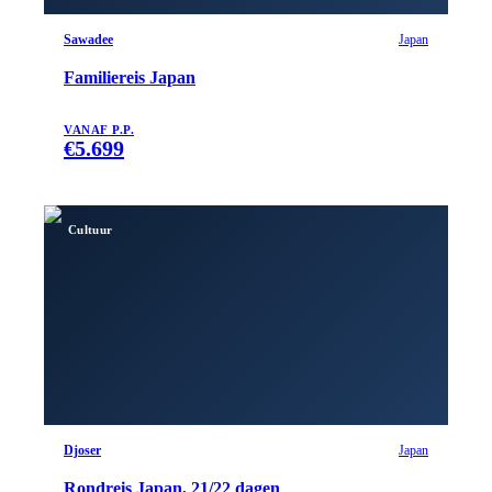
Sawadee
Japan
Familiereis Japan
VANAF P.P.
€
5.699
Cultuur
Djoser
Japan
Rondreis Japan, 21/22 dagen