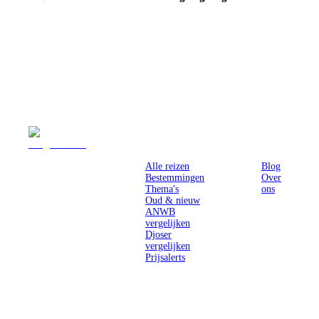
Reizen
Inspiratie
Pr
Alle reizen
Blog
Bestemmingen
Over
Thema's
ons
Oud & nieuw
ANWB
vergelijken
Djoser
vergelijken
Prijsalerts
Singlereizen
voor solo-
reizigers uit
Nederland en