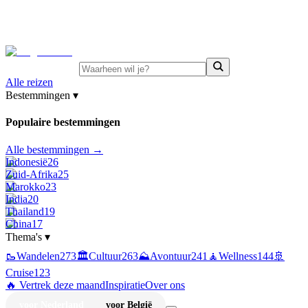
⚡
Juni-deals:
tot 15% korting op singlereizen Portugal &
Griekenland
—
bekijk aanbod
Alle reizen
Bestemmingen
▾
Populaire bestemmingen
Alle bestemmingen →
Indonesië
26
Zuid-Afrika
25
Marokko
23
India
20
Thailand
19
China
17
Thema's
▾
🥾
Wandelen
273
🏛️
Cultuur
263
⛰️
Avontuur
241
🧘
Wellness
144
🚢
Cruise
123
🔥 Vertrek deze maand
Inspiratie
Over ons
voor Nederland
voor België