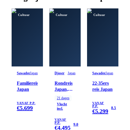
Cultuur
Cultuur
Cultuur
Sawadee
Japan
Djoser
Japan
Sawadee
Japan
Familiereis
Rondreis
22-35ers
Japan
Japan,
reis Japan
21/22
21
dagen
dagen
VANAF P.P.
VANAF
Vlucht
€
5.699
P.P.
8.5
incl.
€
5.299
VANAF
P.P.
9.0
€
4.495