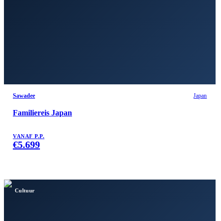
Sawadee
Japan
Familiereis Japan
VANAF P.P.
€
5.699
Cultuur