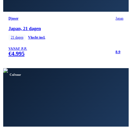
Djoser
Japan
Japan, 21 dagen
21
dagen
Vlucht incl.
VANAF P.P.
8.9
€
4.995
Cultuur