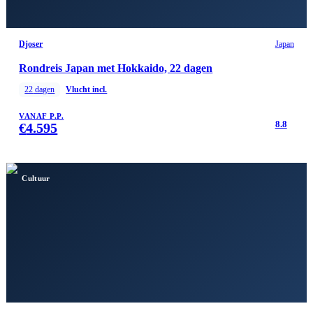
Djoser
Japan
Rondreis Japan met Hokkaido, 22 dagen
22
dagen
Vlucht incl.
VANAF P.P.
8.8
€
4.595
Cultuur