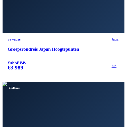
Sawadee
Japan
Groepsrondreis Japan Hoogtepunten
VANAF P.P.
8.6
€
3.989
Cultuur