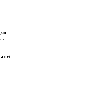
apan
nder
ra met