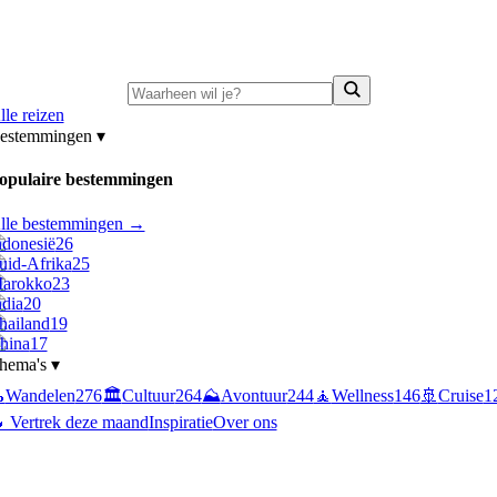
ni-deals:
tot 15% korting op singlereizen Portugal & Griekenland
—
bekijk a
lle reizen
estemmingen
▾
opulaire bestemmingen
lle bestemmingen →
ndonesië
26
uid-Afrika
25
arokko
23
ndia
20
hailand
19
hina
17
hema's
▾

Wandelen
276
🏛️
Cultuur
264
⛰️
Avontuur
244
🧘
Wellness
146
🚢
Cruise
1
 Vertrek deze maand
Inspiratie
Over ons