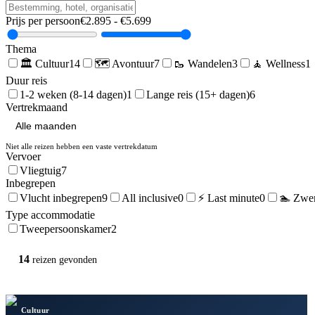
Prijs per persoon
€
2.895
- €
5.699
Thema
🏛️
Cultuur
14
🗺️
Avontuur
7
🥾
Wandelen
3
🧘
Wellness
1
Duur reis
1-2 weken (8-14 dagen)
1
Lange reis (15+ dagen)
6
Vertrekmaand
Niet alle reizen hebben een vaste vertrekdatum
Vervoer
Vliegtuig
7
Inbegrepen
Vlucht inbegrepen
9
All inclusive
0
⚡ Last minute
0
🏊 Zwe
Type accommodatie
Tweepersoonskamer
2
14
reizen
gevonden
Cultuur