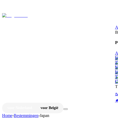
⚡
Ju
A
B
P
A
I
Z
M
I
T
C
T


voor Nederland
voor België
Home
›
Bestemmingen
›
Japan