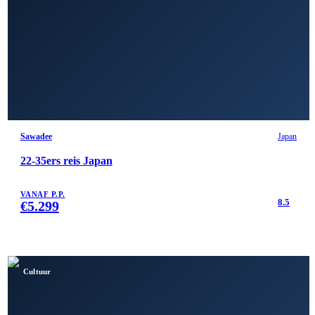
Sawadee
Japan
22-35ers reis Japan
VANAF P.P.
8.5
€
5.299
Cultuur