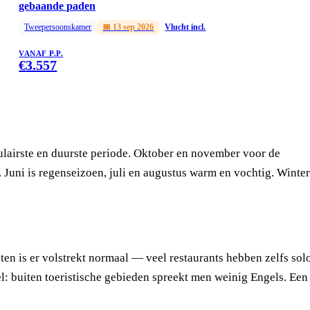
gebaande paden
Tweepersoonskamer
📅
13 sep 2026
Vlucht incl.
VANAF P.P.
€
3.557
lairste en duurste periode. Oktober en november voor de
 Juni is regenseizoen, juli en augustus warm en vochtig. Winter
eten is er volstrekt normaal — veel restaurants hebben zelfs sol
kel: buiten toeristische gebieden spreekt men weinig Engels. Een