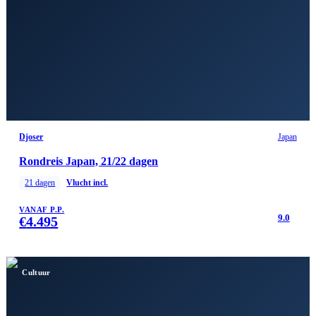
Djoser
Japan
Rondreis Japan, 21/22 dagen
21
dagen
Vlucht incl.
VANAF P.P.
9.0
€
4.495
Cultuur