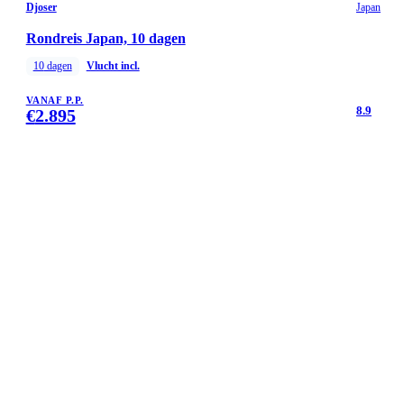
Djoser
Japan
Rondreis Japan, 10 dagen
10
dagen
Vlucht incl.
VANAF P.P.
8.9
€
2.895