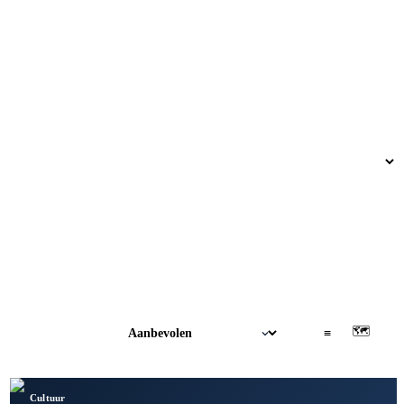
🗺
▦
≡
Cultuur