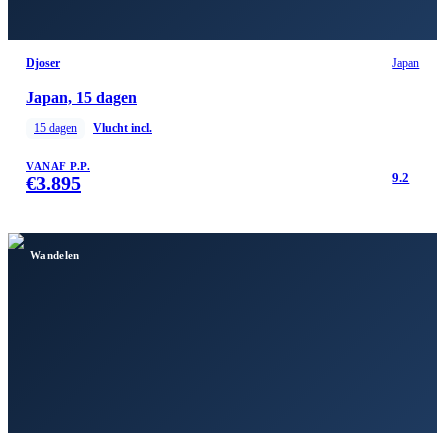
Djoser
Japan
Japan, 15 dagen
15
dagen
Vlucht incl.
VANAF P.P.
9.2
€
3.895
Wandelen