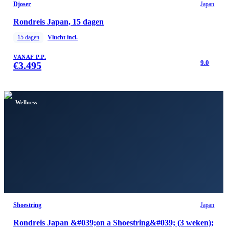
Djoser
Japan
Rondreis Japan, 15 dagen
15
dagen
Vlucht incl.
VANAF P.P.
9.0
€
3.495
Wellness
Shoestring
Japan
Rondreis Japan &#039;on a Shoestring&#039; (3 weken);