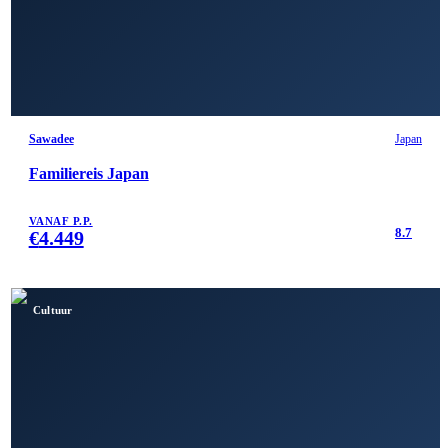
Sawadee
Japan
Familiereis Japan
VANAF P.P.
8.7
€
4.449
Cultuur