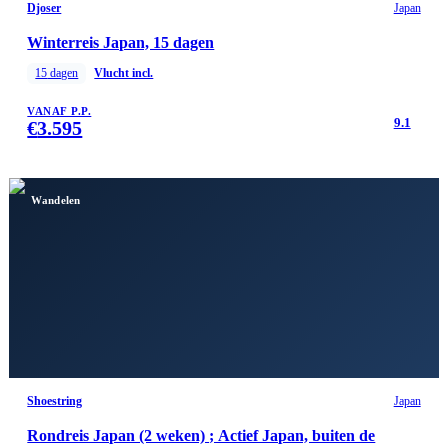
Djoser
Japan
Winterreis Japan, 15 dagen
15
dagen
Vlucht incl.
VANAF P.P.
9.1
€
3.595
Wandelen
Shoestring
Japan
Rondreis Japan (2 weken) ; Actief Japan, buiten de