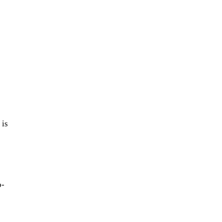
 is
o-