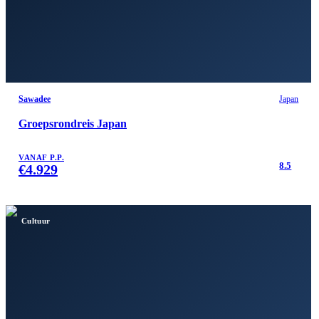
Sawadee
Japan
Groepsrondreis Japan
VANAF P.P.
8.5
€
4.929
Cultuur