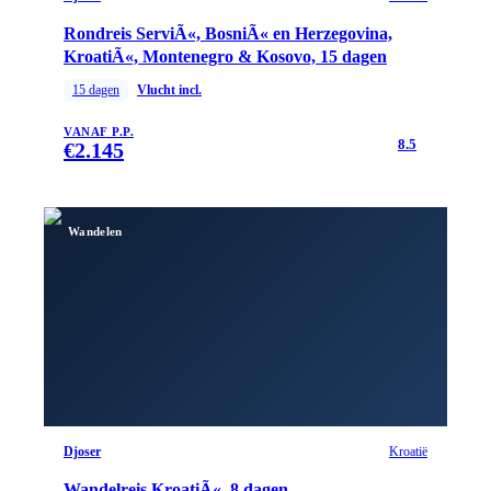
Rondreis ServiÃ«, BosniÃ« en Herzegovina,
KroatiÃ«, Montenegro & Kosovo, 15 dagen
15
dagen
Vlucht incl.
VANAF P.P.
8.5
€
2.145
Wandelen
Djoser
Kroatië
Wandelreis KroatiÃ«, 8 dagen