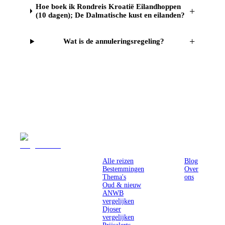
Hoe boek ik Rondreis Kroatië Eilandhoppen
+
(10 dagen); De Dalmatische kust en eilanden?
+
Wat is de annuleringsregeling?
Reizen
Inspiratie
Pr
Alle reizen
Blog
Bestemmingen
Over
Thema's
ons
Oud & nieuw
ANWB
vergelijken
Djoser
vergelijken