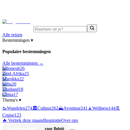
⚡
Juni-deals:
tot 15% korting op singlereizen Portugal &
Griekenland
—
bekijk aanbod
Alle reizen
Bestemmingen
▾
Populaire bestemmingen
Alle bestemmingen →
Indonesië
26
Zuid-Afrika
25
Marokko
22
India
20
Thailand
18
China
17
Thema's
▾
🥾
Wandelen
274
🏛️
Cultuur
262
⛰️
Avontuur
241
🧘
Wellness
144
🚢
Cruise
123
🔥 Vertrek deze maand
Inspiratie
Over ons
voor Nederland
voor België