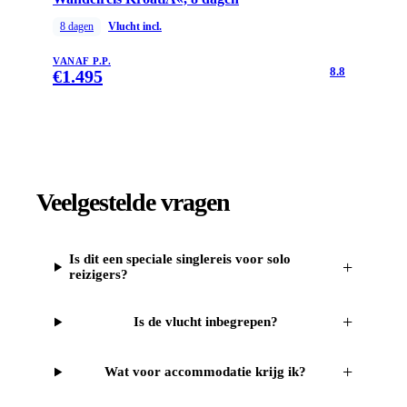
8
dagen
Vlucht incl.
VANAF P.P.
8.8
€
1.495
Veelgestelde vragen
Is dit een speciale singlereis voor solo
+
reizigers?
+
Is de vlucht inbegrepen?
+
Wat voor accommodatie krijg ik?