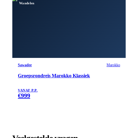
Wandelen
Sawadee
Marokko
Groepsrondreis Marokko Klassiek
VANAF P.P.
€
999