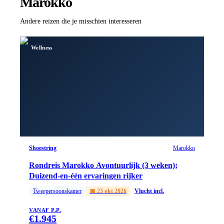
Marokko
Andere reizen die je misschien interesseren
Wellness
Shoestring
Marokko
Rondreis Marokko Avontuurlijk (3 weken);
Duizend-en-één ervaringen rijker
Tweepersoonskamer
📅
23 okt 2026
Vlucht incl.
VANAF P.P.
€
1.945