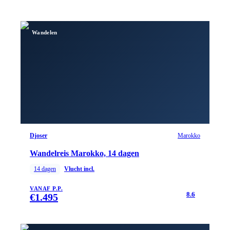
Wandelen
Djoser
Marokko
Wandelreis Marokko, 14 dagen
14
dagen
Vlucht incl.
VANAF P.P.
8.6
€
1.495