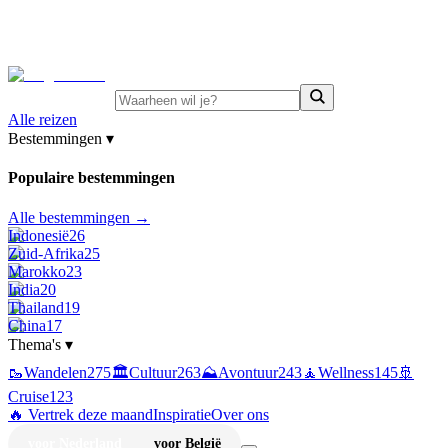
⚡
Juni-deals:
tot 15% korting op singlereizen Portugal &
Griekenland
—
bekijk aanbod
Alle reizen
Bestemmingen
▾
Populaire bestemmingen
Alle bestemmingen →
Indonesië
26
Zuid-Afrika
25
Marokko
23
India
20
Thailand
19
China
17
Thema's
▾
🥾
Wandelen
275
🏛️
Cultuur
263
⛰️
Avontuur
243
🧘
Wellness
145
🚢
Cruise
123
🔥 Vertrek deze maand
Inspiratie
Over ons
voor Nederland
voor België