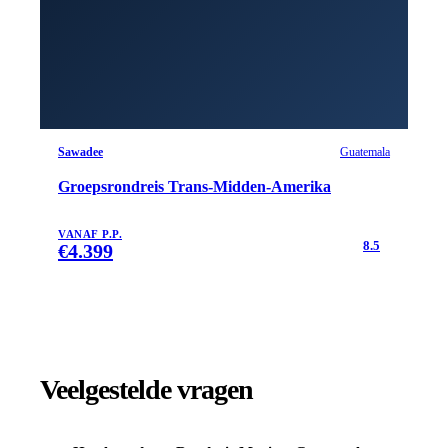
Sawadee
Guatemala
Groepsrondreis Trans-Midden-Amerika
VANAF P.P.
8.5
€
4.399
Veelgestelde vragen