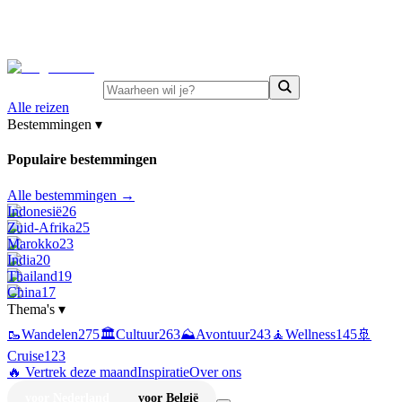
⚡
Juni-deals:
tot 15% korting op singlereizen Portugal &
Griekenland
—
bekijk aanbod
Alle reizen
Bestemmingen
▾
Populaire bestemmingen
Alle bestemmingen →
Indonesië
26
Zuid-Afrika
25
Marokko
23
India
20
Thailand
19
China
17
Thema's
▾
🥾
Wandelen
275
🏛️
Cultuur
263
⛰️
Avontuur
243
🧘
Wellness
145
🚢
Cruise
123
🔥 Vertrek deze maand
Inspiratie
Over ons
voor Nederland
voor België