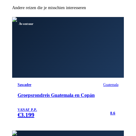
Andere reizen die je misschien interesseren
Avontuur
Sawadee
Guatemala
Groepsrondreis Guatemala en Copán
VANAF P.P.
8.6
€
3.199