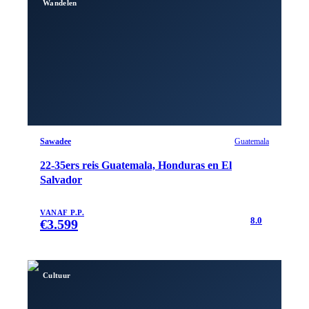
Wandelen
Sawadee
Guatemala
22-35ers reis Guatemala, Honduras en El
Salvador
VANAF P.P.
8.0
€
3.599
Cultuur