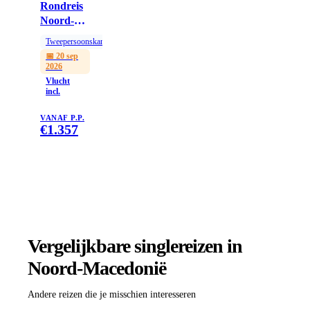
Rondreis
Noord-
Macedonië
Tweepersoonskamer
(1 week);
📅
20 sep
Verleidelijk
2026
Noord-
Vlucht
incl.
Macedonië
VANAF P.P.
€
1.357
Vergelijkbare singlereizen
in
Noord-Macedonië
Andere reizen die je misschien interesseren