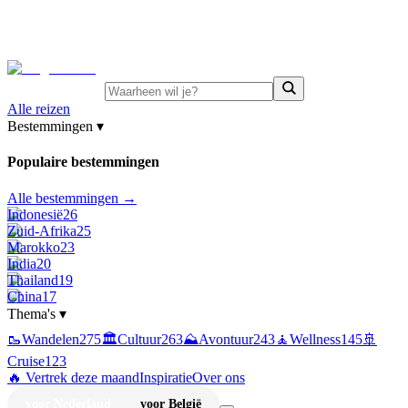
⚡
Juni-deals:
tot 15% korting op singlereizen Portugal &
Griekenland
—
bekijk aanbod
Alle reizen
Bestemmingen
▾
Populaire bestemmingen
Alle bestemmingen →
Indonesië
26
Zuid-Afrika
25
Marokko
23
India
20
Thailand
19
China
17
Thema's
▾
🥾
Wandelen
275
🏛️
Cultuur
263
⛰️
Avontuur
243
🧘
Wellness
145
🚢
Cruise
123
🔥 Vertrek deze maand
Inspiratie
Over ons
voor Nederland
voor België