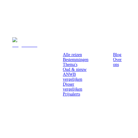
Reizen
Inspiratie
Pr
Alle reizen
Blog
Bestemmingen
Over
Thema's
ons
Oud & nieuw
ANWB
vergelijken
Djoser
vergelijken
Prijsalerts
Singlereizen
voor solo-
reizigers uit
Nederland en
België.
Ontmoet