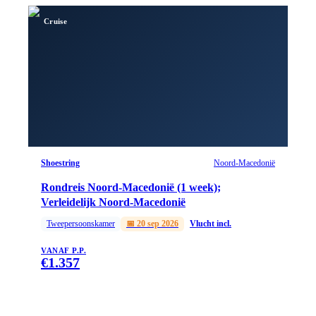
Cruise
Shoestring
Noord-Macedonië
Rondreis Noord-Macedonië (1 week);
Verleidelijk Noord-Macedonië
Tweepersoonskamer
📅
20 sep 2026
Vlucht incl.
VANAF P.P.
€
1.357