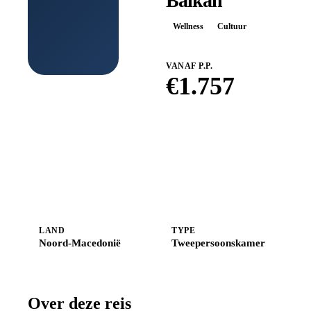
Balkan
Wellness
Cultuur
VANAF P.P.
€
1.757
Boek bij
Shoestring
LAND
TYPE
Noord-Macedonië
Tweepersoonskamer
Over deze reis