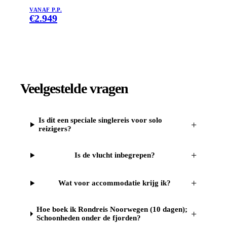
VANAF P.P.
€
2.949
Veelgestelde vragen
Is dit een speciale singlereis voor solo
+
reizigers?
+
Is de vlucht inbegrepen?
+
Wat voor accommodatie krijg ik?
Hoe boek ik Rondreis Noorwegen (10 dagen);
+
Schoonheden onder de fjorden?