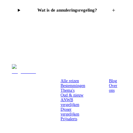
+
Wat is de annuleringsregeling?
Reizen
Inspiratie
Pr
Alle reizen
Blog
Bestemmingen
Over
Thema's
ons
Oud & nieuw
ANWB
vergelijken
Djoser
vergelijken
Prijsalerts
Singlereizen
voor solo-