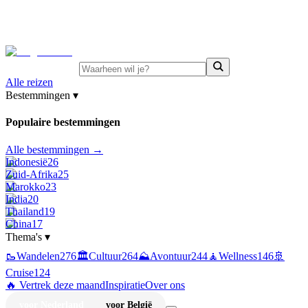
⚡
Juni-deals:
tot 15% korting op singlereizen Portugal &
Griekenland
—
bekijk aanbod
Alle reizen
Bestemmingen
▾
Populaire bestemmingen
Alle bestemmingen →
Indonesië
26
Zuid-Afrika
25
Marokko
23
India
20
Thailand
19
China
17
Thema's
▾
🥾
Wandelen
276
🏛️
Cultuur
264
⛰️
Avontuur
244
🧘
Wellness
146
🚢
Cruise
124
🔥 Vertrek deze maand
Inspiratie
Over ons
voor Nederland
voor België