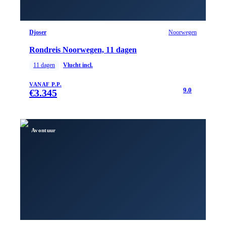
Djoser
Noorwegen
Rondreis Noorwegen, 11 dagen
11
dagen
Vlucht incl.
VANAF P.P.
9.0
€
3.345
Avontuur