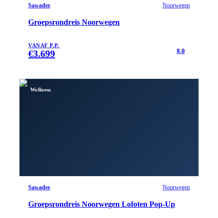
Sawadee
Noorwegen
Groepsrondreis Noorwegen
VANAF P.P.
8.0
€
3.699
Wellness
Sawadee
Noorwegen
Groepsrondreis Noorwegen Lofoten Pop-Up