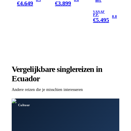
incl.
€
4.649
€
3.899
28 dagen
VANAF
P.P.
8.8
€
5.495
Vergelijkbare singlereizen
in
Ecuador
Andere reizen die je misschien interesseren
Cultuur