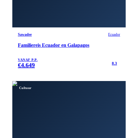
Sawadee
Ecuador
Familiereis Ecuador en Galapagos
VANAF P.P.
8.3
€
4.649
Cultuur