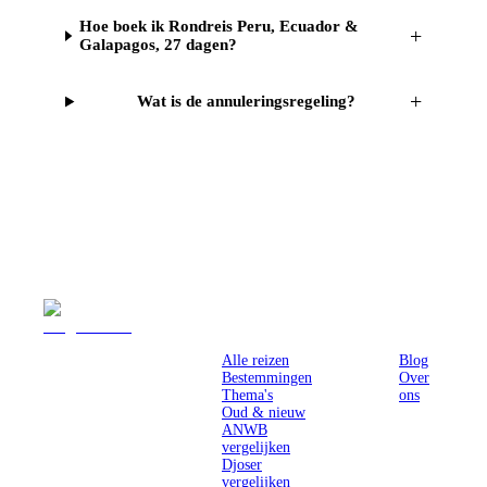
Hoe boek ik Rondreis Peru, Ecuador &
+
Galapagos, 27 dagen?
+
Wat is de annuleringsregeling?
Reizen
Inspiratie
Pr
Alle reizen
Blog
Bestemmingen
Over
Thema's
ons
Oud & nieuw
ANWB
vergelijken
Djoser
vergelijken