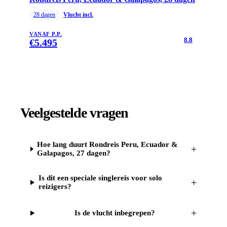
28
dagen
Vlucht incl.
VANAF P.P.
8.8
€
5.495
Veelgestelde vragen
Hoe lang duurt Rondreis Peru, Ecuador &
+
Galapagos, 27 dagen?
Is dit een speciale singlereis voor solo
+
reizigers?
+
Is de vlucht inbegrepen?