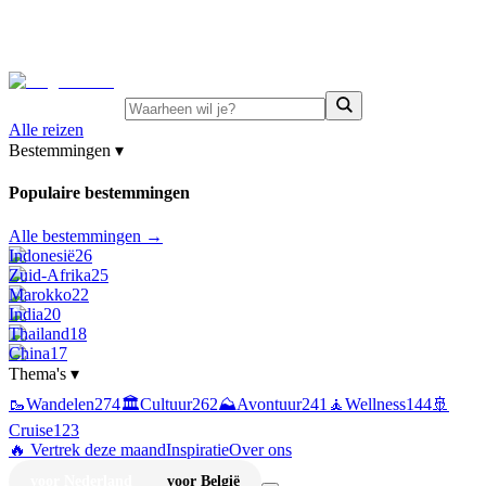
⚡
Juni-deals:
tot 15% korting op singlereizen Portugal &
Griekenland
—
bekijk aanbod
Alle reizen
Bestemmingen
▾
Populaire bestemmingen
Alle bestemmingen →
Indonesië
26
Zuid-Afrika
25
Marokko
22
India
20
Thailand
18
China
17
Thema's
▾
🥾
Wandelen
274
🏛️
Cultuur
262
⛰️
Avontuur
241
🧘
Wellness
144
🚢
Cruise
123
🔥 Vertrek deze maand
Inspiratie
Over ons
voor Nederland
voor België