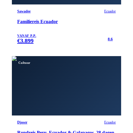
Sawadee
Ecuador
Familiereis Ecuador
VANAF P.P.
8.6
€
3.899
Cultuur
Djoser
Ecuador
Rondreis Peru, Ecuador & Galapagos, 28 dagen