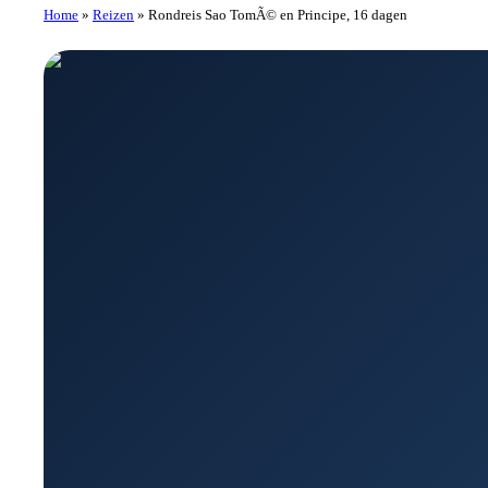
Home
»
Reizen
»
Rondreis Sao TomÃ© en Principe, 16 dagen