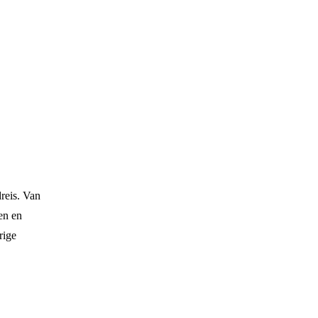
reis. Van
en en
rige