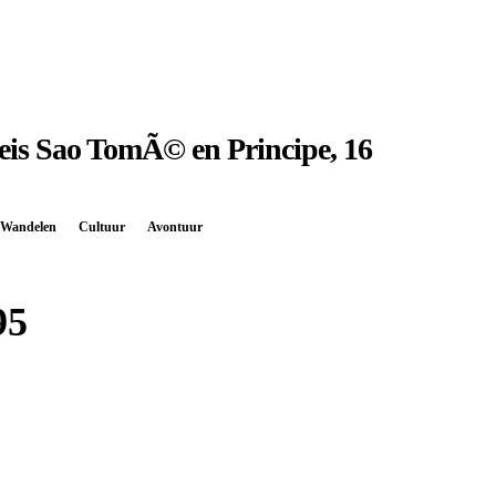
is Sao TomÃ© en Principe, 16
Wandelen
Cultuur
Avontuur
95
Boek bij
Djoser