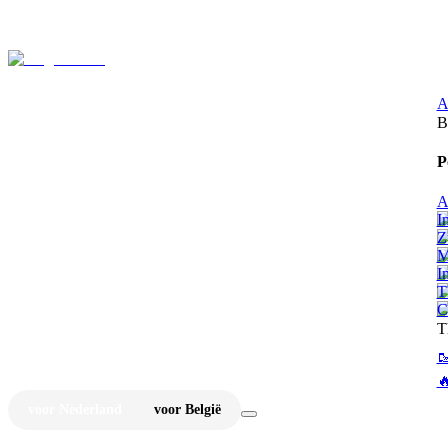
⚡
Ju
A
B
P
A
I
Z
M
I
T
C
T


voor Nederland
voor België