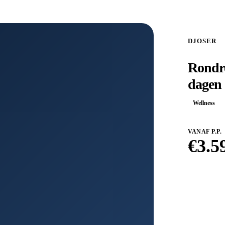
DJOSER
Rondre
dagen
Wellness
VANAF P.P.
€
3.5