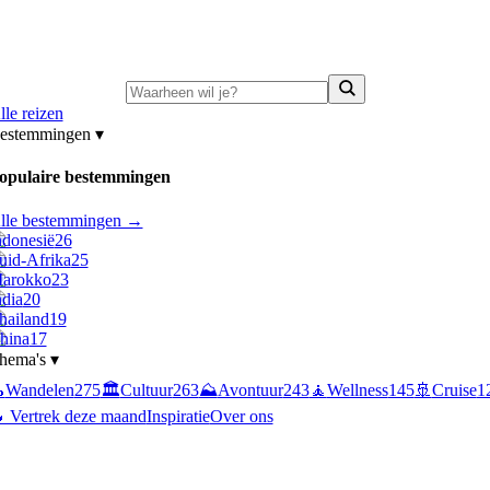
ni-deals:
tot 15% korting op singlereizen Portugal & Griekenland
—
bekijk a
lle reizen
estemmingen
▾
opulaire bestemmingen
lle bestemmingen →
ndonesië
26
uid-Afrika
25
arokko
23
ndia
20
hailand
19
hina
17
hema's
▾

Wandelen
275
🏛️
Cultuur
263
⛰️
Avontuur
243
🧘
Wellness
145
🚢
Cruise
1
 Vertrek deze maand
Inspiratie
Over ons