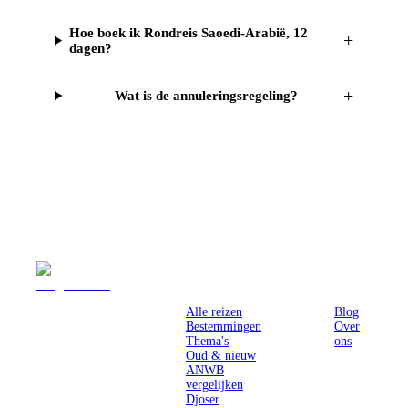
Hoe boek ik Rondreis Saoedi-Arabië, 12
+
dagen?
+
Wat is de annuleringsregeling?
Reizen
Inspiratie
Pr
Alle reizen
Blog
Bestemmingen
Over
Thema's
ons
Oud & nieuw
ANWB
vergelijken
Djoser