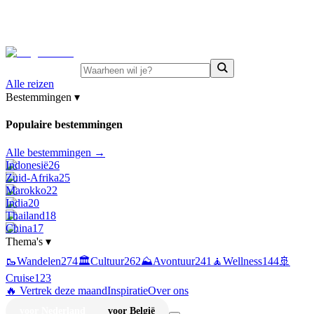
⚡
Juni-deals:
tot 15% korting op singlereizen Portugal &
Griekenland
—
bekijk aanbod
Alle reizen
Bestemmingen
▾
Populaire bestemmingen
Alle bestemmingen →
Indonesië
26
Zuid-Afrika
25
Marokko
22
India
20
Thailand
18
China
17
Thema's
▾
🥾
Wandelen
274
🏛️
Cultuur
262
⛰️
Avontuur
241
🧘
Wellness
144
🚢
Cruise
123
🔥 Vertrek deze maand
Inspiratie
Over ons
voor Nederland
voor België