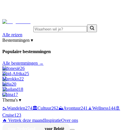
⚡
Juni-deals:
tot 15% korting op singlereizen Portugal &
Griekenland
—
bekijk aanbod
Alle reizen
Bestemmingen
▾
Populaire bestemmingen
Alle bestemmingen →
Indonesië
26
Zuid-Afrika
25
Marokko
22
India
20
Thailand
18
China
17
Thema's
▾
🥾
Wandelen
274
🏛️
Cultuur
262
⛰️
Avontuur
241
🧘
Wellness
144
🚢
Cruise
123
🔥 Vertrek deze maand
Inspiratie
Over ons
voor Nederland
voor België