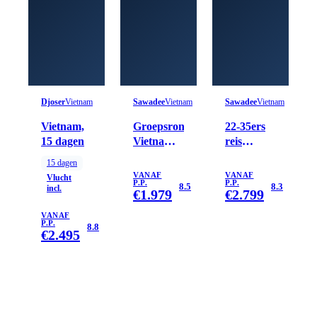
Djoser
Vietnam
Sawadee
Vietnam
Sawadee
Vietnam
Vietnam,
Groepsrondreis
22-35ers
15 dagen
Vietnam
reis
Kort
Vietnam
15
dagen
VANAF
VANAF
Vlucht
P.P.
P.P.
8.5
8.3
incl.
€
1.979
€
2.799
VANAF
P.P.
8.8
€
2.495