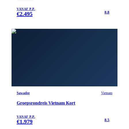
VANAF P.P.
8.8
€
2.495
Sawadee
Vietnam
Groepsrondreis Vietnam Kort
VANAF P.P.
8.5
€
1.979