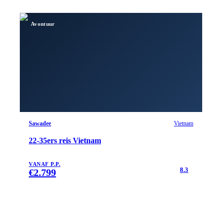
Avontuur
Sawadee
Vietnam
22-35ers reis Vietnam
VANAF P.P.
8.3
€
2.799