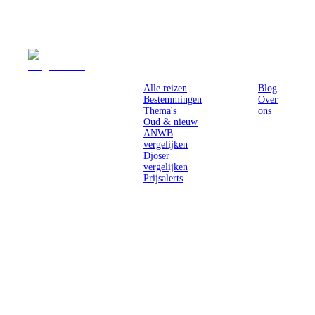
Reizen
Inspiratie
Pr
Alle reizen
Blog
Bestemmingen
Over
Thema's
ons
Oud & nieuw
ANWB
vergelijken
Djoser
vergelijken
Prijsalerts
Singlereizen
voor solo-
reizigers uit
Nederland en
België.
Ontmoet
gelijkgestemde
reizigers en
ontdek de