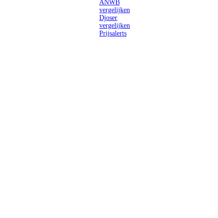
ANWB
vergelijken
Djoser
vergelijken
Prijsalerts
Singlereizen
voor solo-
reizigers uit
Nederland en
België.
Ontmoet
gelijkgestemde
reizigers en
ontdek de
wereld.
2026 Singletravels.nl & Singletravels.be - De grootste keuze in
singlereizen
ANVR partners
SGR aangesloten