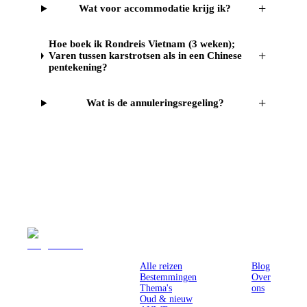
+
Wat voor accommodatie krijg ik?
Hoe boek ik Rondreis Vietnam (3 weken);
+
Varen tussen karstrotsen als in een Chinese
pentekening?
+
Wat is de annuleringsregeling?
Reizen
Inspiratie
Pr
Alle reizen
Blog
Bestemmingen
Over
Thema's
ons
Oud & nieuw