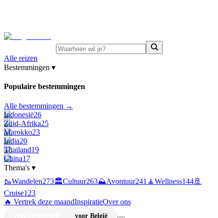
⚡
Juni-deals:
tot 15% korting op singlereizen Portugal &
Griekenland
—
bekijk aanbod
Alle reizen
Bestemmingen
▾
Populaire bestemmingen
Alle bestemmingen →
Indonesië
26
Zuid-Afrika
25
Marokko
23
India
20
Thailand
19
China
17
Thema's
▾
🥾
Wandelen
273
🏛️
Cultuur
263
⛰️
Avontuur
241
🧘
Wellness
144
🚢
Cruise
123
🔥 Vertrek deze maand
Inspiratie
Over ons
voor Nederland
voor België