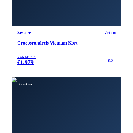
Sawadee
Vietnam
Groepsrondreis Vietnam Kort
VANAF P.P.
8.5
€
1.979
Avontuur