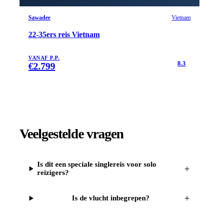
Sawadee
Vietnam
22-35ers reis Vietnam
VANAF P.P.
8.3
€
2.799
Veelgestelde vragen
Is dit een speciale singlereis voor solo
+
reizigers?
+
Is de vlucht inbegrepen?