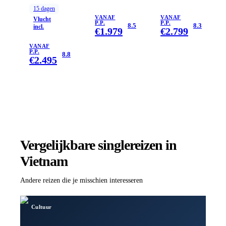
Kort
Vietnam
15
dagen
VANAF
VANAF
Vlucht
P.P.
P.P.
8.5
8.3
incl.
€
1.979
€
2.799
VANAF
P.P.
8.8
€
2.495
Vergelijkbare singlereizen
in
Vietnam
Andere reizen die je misschien interesseren
Cultuur