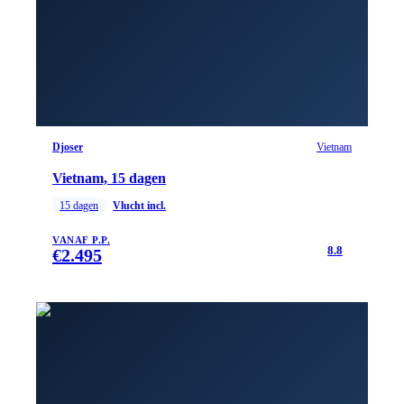
Djoser
Vietnam
Vietnam, 15 dagen
15
dagen
Vlucht incl.
VANAF P.P.
8.8
€
2.495