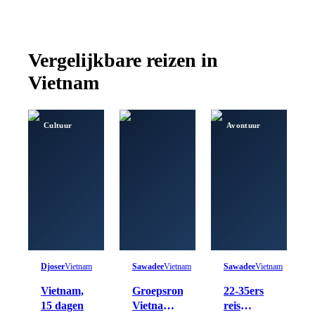
Vergelijkbare reizen in
Vietnam
Cultuur
Avontuur
Djoser
Vietnam
Sawadee
Vietnam
Sawadee
Vietnam
Vietnam,
Groepsrondreis
22-35ers
15 dagen
Vietnam
reis