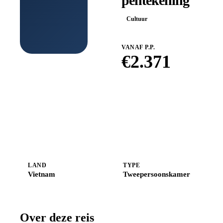
pentekening
Cultuur
VANAF P.P.
€
2.371
Boek bij
Shoestring
LAND
TYPE
Vietnam
Tweepersoonskamer
Over deze reis