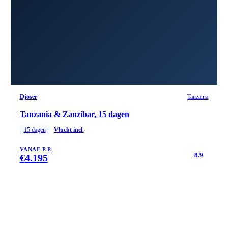
Djoser
Tanzania
Tanzania & Zanzibar, 15 dagen
15
dagen
Vlucht incl.
VANAF P.P.
8.9
€
4.195