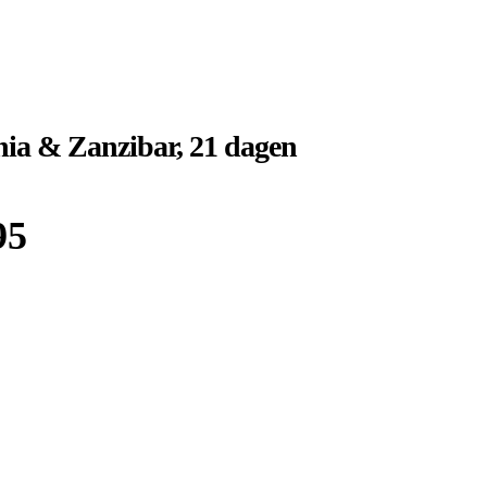
ia & Zanzibar, 21 dagen
95
Boek bij
Djoser