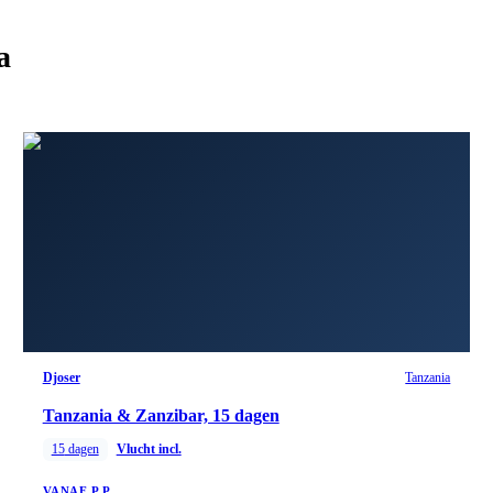
a
Djoser
Tanzania
Tanzania & Zanzibar, 15 dagen
15
dagen
Vlucht incl.
VANAF P.P.