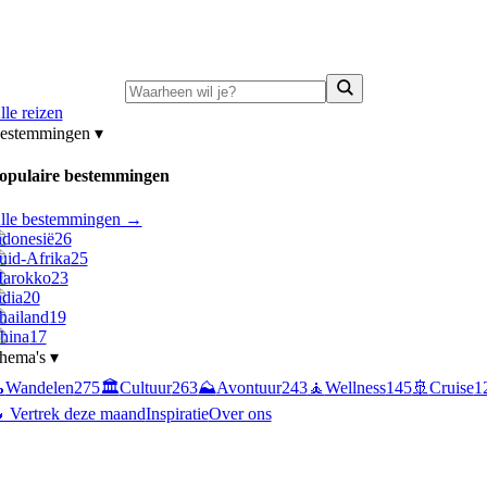
ni-deals:
tot 15% korting op singlereizen Portugal & Griekenland
—
bekijk a
lle reizen
estemmingen
▾
opulaire bestemmingen
lle bestemmingen →
ndonesië
26
uid-Afrika
25
arokko
23
ndia
20
hailand
19
hina
17
hema's
▾

Wandelen
275
🏛️
Cultuur
263
⛰️
Avontuur
243
🧘
Wellness
145
🚢
Cruise
1
 Vertrek deze maand
Inspiratie
Over ons