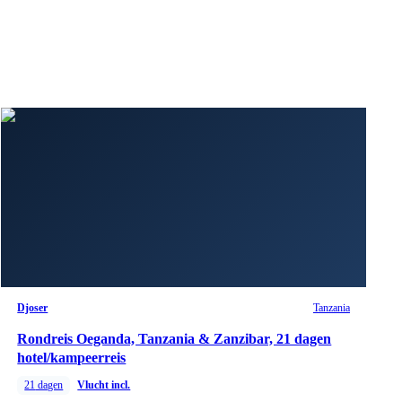
Djoser
Tanzania
Rondreis Oeganda, Tanzania & Zanzibar, 21 dagen
hotel/kampeerreis
21
dagen
Vlucht incl.