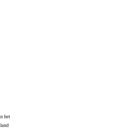
n het
iland