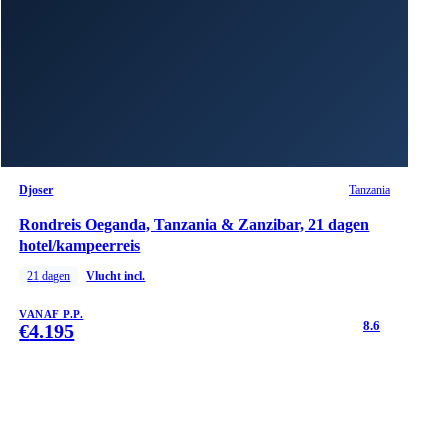
Djoser
Tanzania
Rondreis Oeganda, Tanzania & Zanzibar, 21 dagen
hotel/kampeerreis
21
dagen
Vlucht incl.
VANAF P.P.
8.6
€
4.195