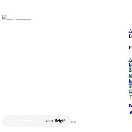
⚡
Ju
A
B
P
A
I
Z
M
I
T
C
T


voor Nederland
voor België