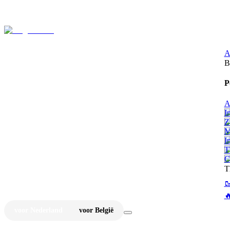
⚡
Ju
A
B
P
A
I
Z
M
I
T
C
T


voor Nederland
voor België