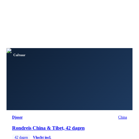
Cultuur
Djoser
China
Rondreis China & Tibet, 42 dagen
42
dagen
Vlucht incl.