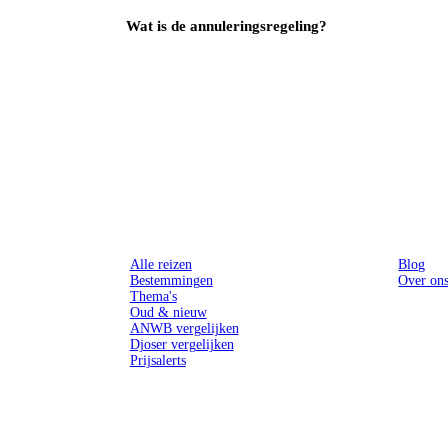
Wat is de annuleringsregeling?
Reizen
Inspiratie
Alle reizen
Blog
Bestemmingen
Over on
Thema's
Oud & nieuw
ANWB vergelijken
Djoser vergelijken
Prijsalerts