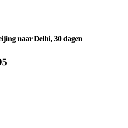
ijing naar Delhi, 30 dagen
95
Boek bij
Djoser