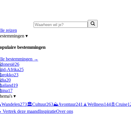
ni-deals:
tot 15% korting op singlereizen Portugal & Griekenland
—
bekijk a
lle reizen
estemmingen
▾
opulaire bestemmingen
lle bestemmingen →
ndonesië
26
uid-Afrika
25
arokko
23
ndia
20
hailand
19
hina
17
hema's
▾

Wandelen
273
🏛️
Cultuur
263
⛰️
Avontuur
241
🧘
Wellness
144
🚢
Cruise
1
 Vertrek deze maand
Inspiratie
Over ons