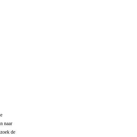
we
an naar
ezoek de