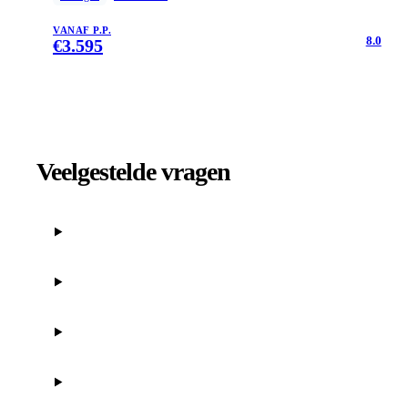
VANAF P.P.
8.0
€
3.595
Veelgestelde vragen