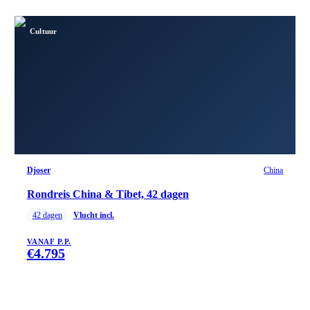
Cultuur
Djoser
China
Rondreis China & Tibet, 42 dagen
42
dagen
Vlucht incl.
VANAF P.P.
€
4.795