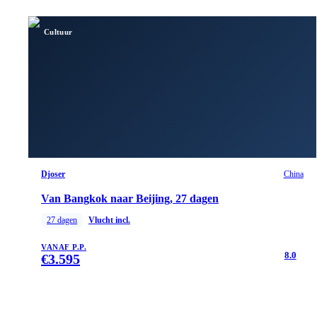
Cultuur
Djoser
China
Van Bangkok naar Beijing, 27 dagen
27
dagen
Vlucht incl.
VANAF P.P.
8.0
€
3.595