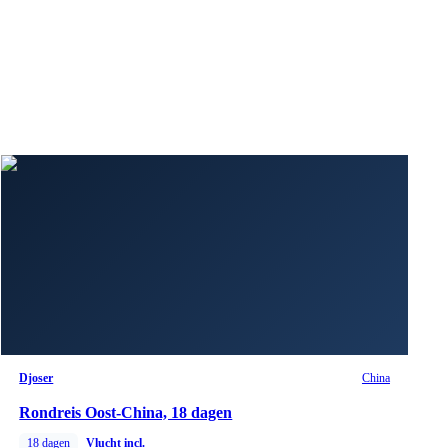
Djoser
China
Rondreis Oost-China, 18 dagen
18
dagen
Vlucht incl.