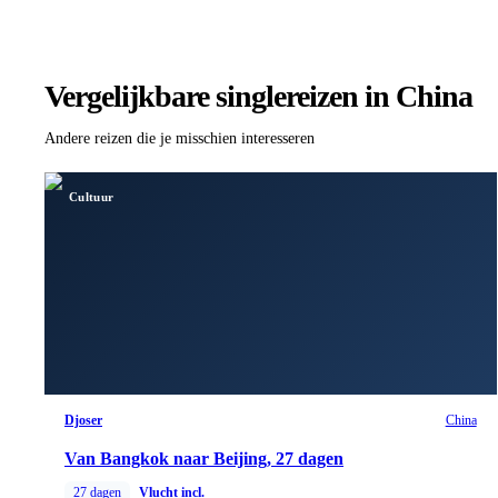
Vergelijkbare singlereizen
in China
Andere reizen die je misschien interesseren
Cultuur
Djoser
China
Van Bangkok naar Beijing, 27 dagen
27
dagen
Vlucht incl.