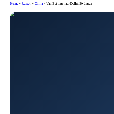
Home
»
Reizen
»
China
»
Van Beijing naar Delhi, 30 dagen