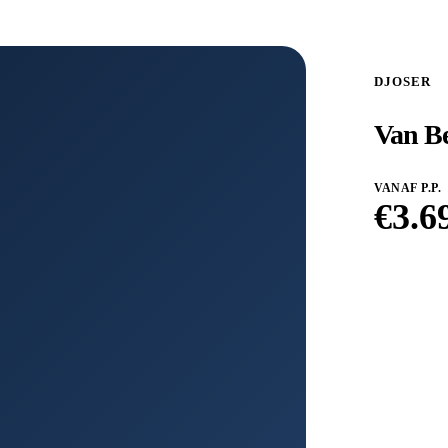
DJOSER
Van Be
VANAF P.P.
€
3.6