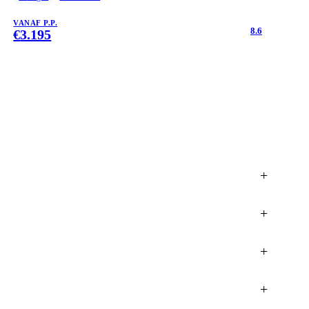
VANAF P.P.
8.6
€
3.195
+
+
+
+