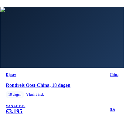
Djoser
China
Rondreis Oost-China, 18 dagen
18
dagen
Vlucht incl.
VANAF P.P.
8.6
€
3.195