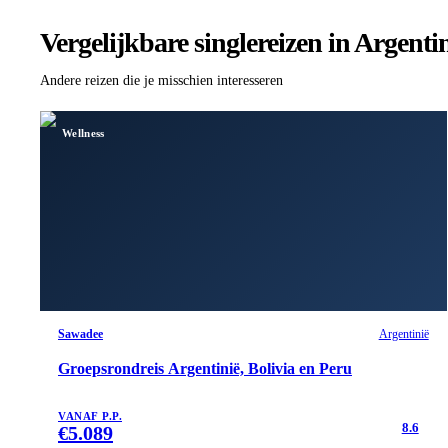
Vergelijkbare singlereizen
in Argenti
Andere reizen die je misschien interesseren
Wellness
Sawadee
Argentinië
Groepsrondreis Argentinië, Bolivia en Peru
VANAF P.P.
8.6
€
5.089