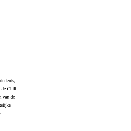
hiedenis,
 de Chili
n van de
elijke
e