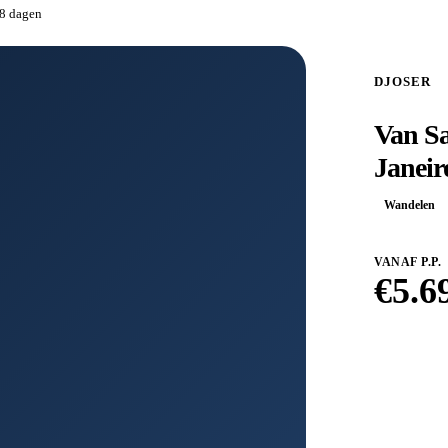
28 dagen
DJOSER
Van Sa
Janeir
Wandelen
VANAF P.P.
€
5.6