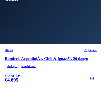
Wandelen
Djoser
Argentinië
Rondreis ArgentiniÃ«, Chili & IguazÃº, 26 dagen
26
dagen
Vlucht incl.
VANAF P.P.
9.0
€
4.895