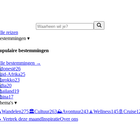
ni-deals:
tot 15% korting op singlereizen Portugal & Griekenland
—
bekijk a
lle reizen
estemmingen
▾
opulaire bestemmingen
lle bestemmingen →
ndonesië
26
uid-Afrika
25
arokko
23
ndia
20
hailand
19
hina
17
hema's
▾

Wandelen
275
🏛️
Cultuur
263
⛰️
Avontuur
243
🧘
Wellness
145
🚢
Cruise
1
 Vertrek deze maand
Inspiratie
Over ons