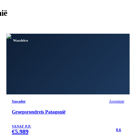
nië
Wandelen
Sawadee
Argentinië
Groepsrondreis Patagonië
VANAF P.P.
8.6
€
5.989