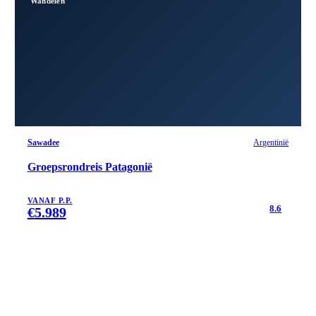
Wandelen
Sawadee
Argentinië
Groepsrondreis Patagonië
VANAF P.P.
8.6
€
5.989