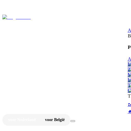
⚡
Ju
A
B
P
A
I
Z
M
I
T
C
T


voor Nederland
voor België