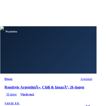
Wandelen
Djoser
Argentinië
Rondreis ArgentiniÃ«, Chili & IguazÃº, 26 dagen
26
dagen
Vlucht incl.
VANAF P.P.