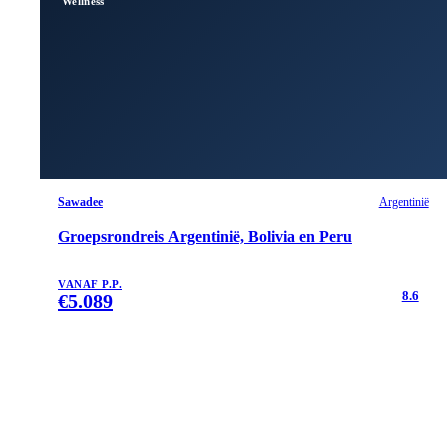
Wellness
Sawadee
Argentinië
Groepsrondreis Argentinië, Bolivia en Peru
VANAF P.P.
8.6
€
5.089