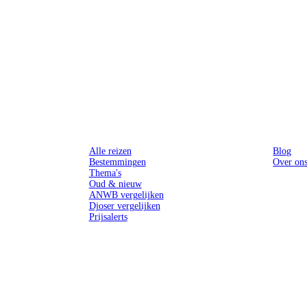
Reizen
Inspiratie
Alle reizen
Blog
Bestemmingen
Over on
Thema's
Oud & nieuw
ANWB vergelijken
Djoser vergelijken
Prijsalerts