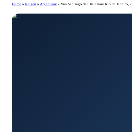
Home
»
Reizen
»
Argentinië
»
Van Santiago de Chile naar Rio de Janeiro, 