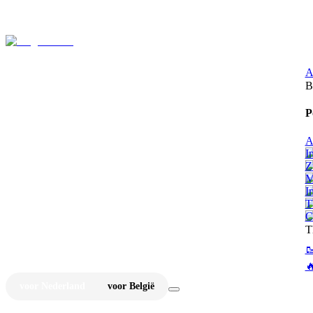
⚡
Ju
A
B
P
A
I
Z
M
I
T
C
T


voor Nederland
voor België