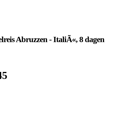
reis Abruzzen - ItaliÃ«, 8 dagen
45
Boek bij
Djoser