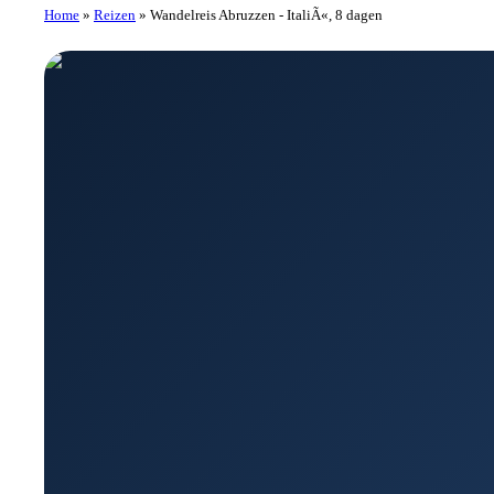
Home
»
Reizen
»
Wandelreis Abruzzen - ItaliÃ«, 8 dagen