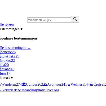
ni-deals:
tot 15% korting op singlereizen Portugal & Griekenland
—
bekijk a
lle reizen
estemmingen
▾
opulaire bestemmingen
lle bestemmingen →
ndonesië
26
uid-Afrika
25
arokko
22
ndia
20
hailand
18
hina
17
hema's
▾

Wandelen
274
🏛️
Cultuur
262
⛰️
Avontuur
241
🧘
Wellness
144
🚢
Cruise
1
 Vertrek deze maand
Inspiratie
Over ons