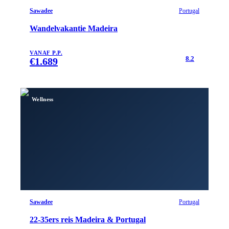
Sawadee
Portugal
Wandelvakantie Madeira
VANAF P.P.
8.2
€
1.689
Wellness
Sawadee
Portugal
22-35ers reis Madeira & Portugal