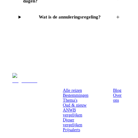
dagen?
+
Wat is de annuleringsregeling?
Reizen
Inspiratie
Pr
Alle reizen
Blog
Bestemmingen
Over
Thema's
ons
Oud & nieuw
ANWB
vergelijken
Djoser
vergelijken
Prijsalerts
Singlereizen