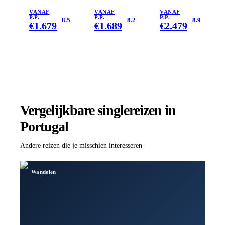
&
VANAF
VANAF
VANAF
P.P.
P.P.
P.P.
Portugal
8.5
8.2
8.9
€
1.679
€
1.689
€
2.479
Vergelijkbare singlereizen
in
Portugal
Andere reizen die je misschien interesseren
Wandelen