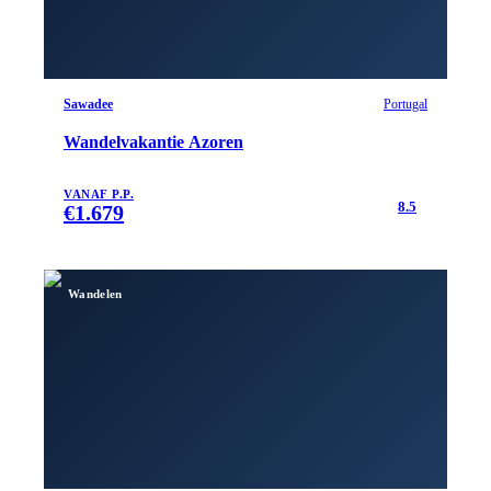
Sawadee
Portugal
Wandelvakantie Azoren
VANAF P.P.
8.5
€
1.679
Wandelen