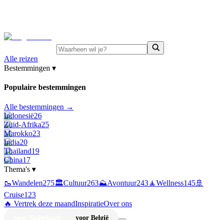
⚡
Juni-deals:
tot 15% korting op singlereizen Portugal &
Griekenland
—
bekijk aanbod
Alle reizen
Bestemmingen
▾
Populaire bestemmingen
Alle bestemmingen →
Indonesië
26
Zuid-Afrika
25
Marokko
23
India
20
Thailand
19
China
17
Thema's
▾
🥾
Wandelen
275
🏛️
Cultuur
263
⛰️
Avontuur
243
🧘
Wellness
145
🚢
Cruise
123
🔥 Vertrek deze maand
Inspiratie
Over ons
voor Nederland
voor België