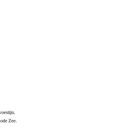
oestijn,
Dode Zee.