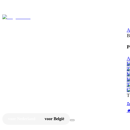
⚡
Ju
A
B
P
A
I
Z
M
I
T
C
T


voor Nederland
voor België