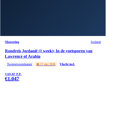
Shoestring
Jordanië
Rondreis Jordanië (1 week); In de voetsporen van
Lawrence of Arabia
Tweepersoonskamer
📅
17 okt 2026
Vlucht incl.
VANAF P.P.
€
1.047