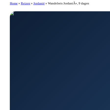
Home
»
Reizen
»
Jordanië
»
Wandelreis JordaniÃ«, 9 dagen