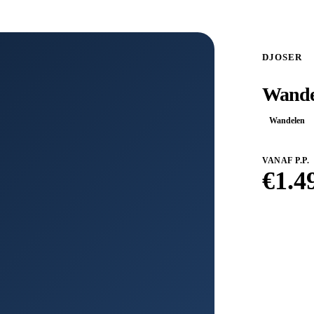
DJOSER
Wandel
Wandelen
VANAF P.P.
€
1.4