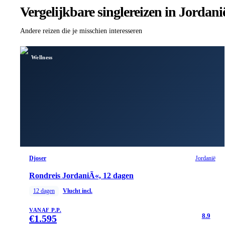
Vergelijkbare singlereizen
in Jordani
Andere reizen die je misschien interesseren
Wellness
Djoser
Jordanië
Rondreis JordaniÃ«, 12 dagen
12
dagen
Vlucht incl.
VANAF P.P.
8.9
€
1.595