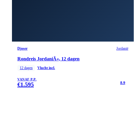
Djoser
Jordanië
Rondreis JordaniÃ«, 12 dagen
12
dagen
Vlucht incl.
VANAF P.P.
8.9
€
1.595