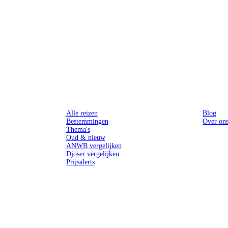
Reizen
Inspiratie
Alle reizen
Blog
Bestemmingen
Over on
Thema's
Oud & nieuw
ANWB vergelijken
Djoser vergelijken
Prijsalerts