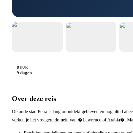
DUUR
9 dagen
Over deze reis
De oude stad Petra is lang onontdekt gebleven en nog altijd alle
verken je het vroegere domein van �Lawrence of Arabia�. Maak 
Prachtige wandelingen en goede afwisseling natuur en cul