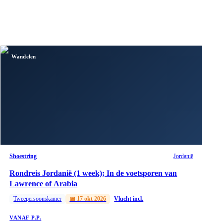
Wandelen
Shoestring
Jordanië
Rondreis Jordanië (1 week); In de voetsporen van
Lawrence of Arabia
Tweepersoonskamer
📅
17 okt 2026
Vlucht incl.
VANAF P.P.