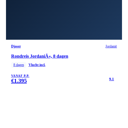
Djoser
Jordanië
Rondreis JordaniÃ«, 8 dagen
8
dagen
Vlucht incl.
VANAF P.P.
9.1
€
1.395