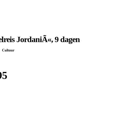
reis JordaniÃ«, 9 dagen
Cultuur
95
Boek bij
Djoser