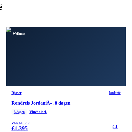
ë
Wellness
Djoser
Jordanië
Rondreis JordaniÃ«, 8 dagen
8
dagen
Vlucht incl.
VANAF P.P.
9.1
€
1.395