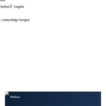
n bedoeÃ¯engids
, rotsachtige bergen
Wellness