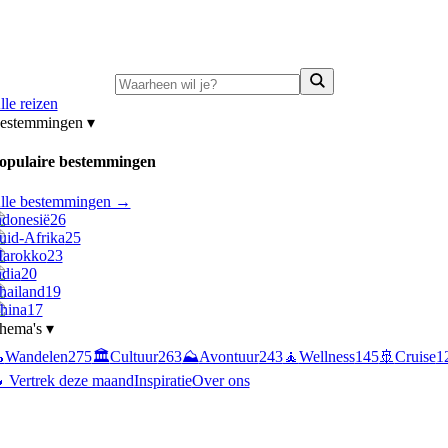
ni-deals:
tot 15% korting op singlereizen Portugal & Griekenland
—
bekijk a
lle reizen
estemmingen
▾
opulaire bestemmingen
lle bestemmingen →
ndonesië
26
uid-Afrika
25
arokko
23
ndia
20
hailand
19
hina
17
hema's
▾

Wandelen
275
🏛️
Cultuur
263
⛰️
Avontuur
243
🧘
Wellness
145
🚢
Cruise
1
 Vertrek deze maand
Inspiratie
Over ons