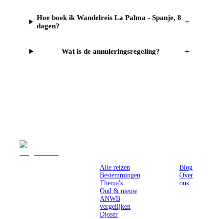
Hoe boek ik Wandelreis La Palma - Spanje, 8
+
dagen?
+
Wat is de annuleringsregeling?
Reizen
Inspiratie
Pr
Alle reizen
Blog
Bestemmingen
Over
Thema's
ons
Oud & nieuw
ANWB
vergelijken
Djoser