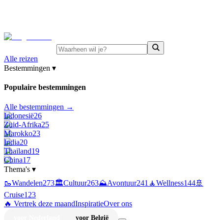
⚡
Juni-deals:
tot 15% korting op singlereizen Portugal &
Griekenland
—
bekijk aanbod
Alle reizen
Bestemmingen
▾
Populaire bestemmingen
Alle bestemmingen →
Indonesië
26
Zuid-Afrika
25
Marokko
23
India
20
Thailand
19
China
17
Thema's
▾
🥾
Wandelen
273
🏛️
Cultuur
263
⛰️
Avontuur
241
🧘
Wellness
144
🚢
Cruise
123
🔥 Vertrek deze maand
Inspiratie
Over ons
voor Nederland
voor België