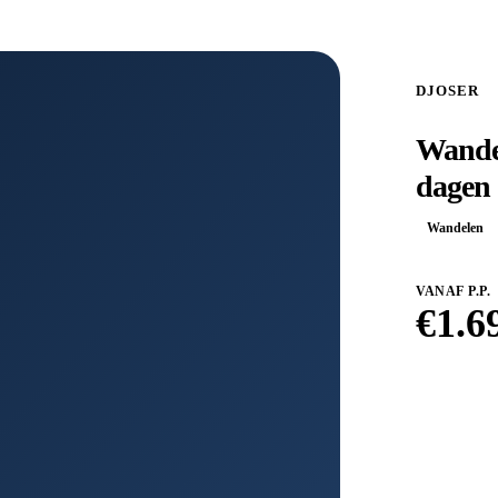
DJOSER
Wandel
dagen
Wandelen
VANAF P.P.
€
1.6