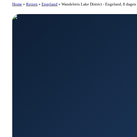
Home
»
Reizen
»
Engeland
»
Wandelreis Lake District - Engeland, 8 dagen