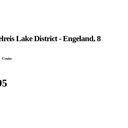
reis Lake District - Engeland, 8
Cruise
95
Boek bij
Djoser