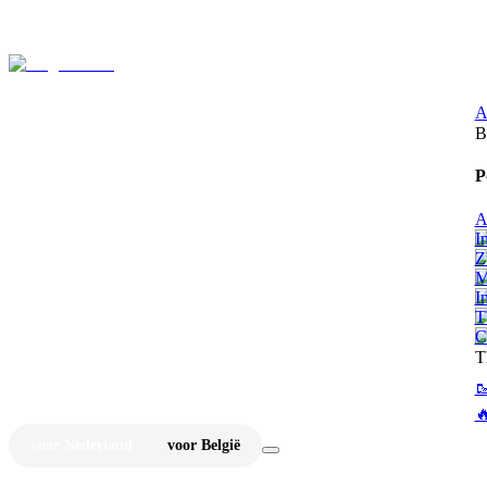
⚡
Ju
A
B
P
A
I
Z
M
I
T
C
T


voor Nederland
voor België