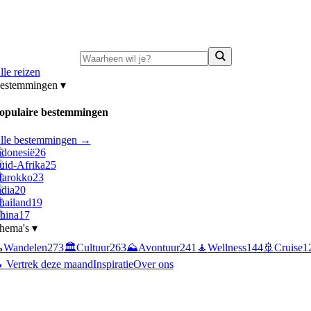
ni-deals:
tot 15% korting op singlereizen Portugal & Griekenland
—
bekijk a
lle reizen
estemmingen
▾
opulaire bestemmingen
lle bestemmingen →
ndonesië
26
uid-Afrika
25
arokko
23
ndia
20
hailand
19
hina
17
hema's
▾

Wandelen
273
🏛️
Cultuur
263
⛰️
Avontuur
241
🧘
Wellness
144
🚢
Cruise
1
 Vertrek deze maand
Inspiratie
Over ons