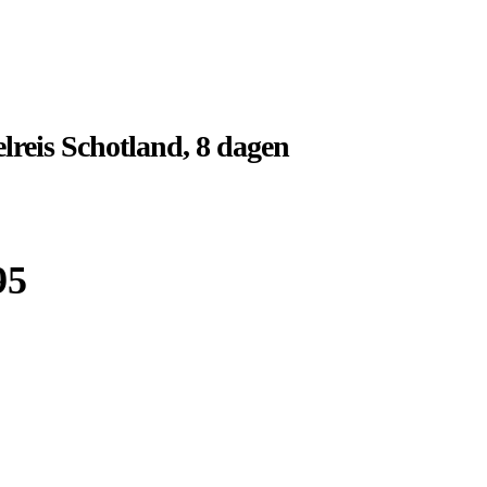
reis Schotland, 8 dagen
95
Boek bij
Djoser