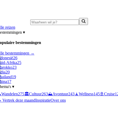
ni-deals:
tot 15% korting op singlereizen Portugal & Griekenland
—
bekijk a
lle reizen
estemmingen
▾
opulaire bestemmingen
lle bestemmingen →
ndonesië
26
uid-Afrika
25
arokko
23
ndia
20
hailand
19
hina
17
hema's
▾

Wandelen
275
🏛️
Cultuur
263
⛰️
Avontuur
243
🧘
Wellness
145
🚢
Cruise
1
 Vertrek deze maand
Inspiratie
Over ons