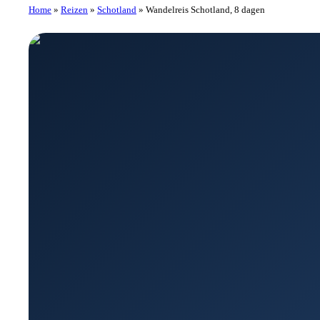
Home
»
Reizen
»
Schotland
»
Wandelreis Schotland, 8 dagen