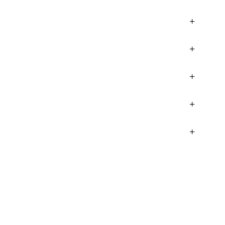
+
+
+
+
+