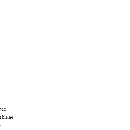
nde
 kleine
e