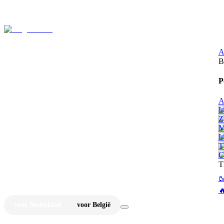
⚡
Ju
A
B
P
A
I
Z
M
I
T
C
T


voor Nederland
voor België