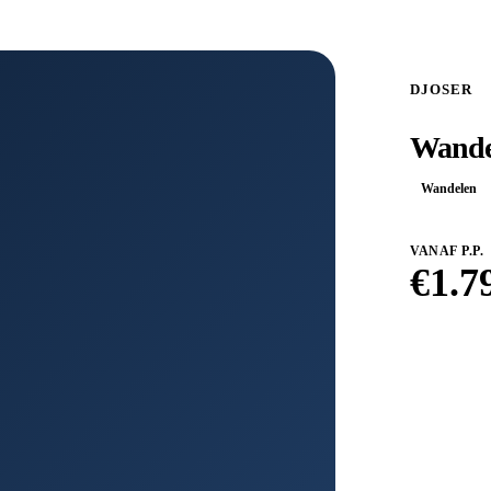
DJOSER
Wandel
Wandelen
VANAF P.P.
€
1.7