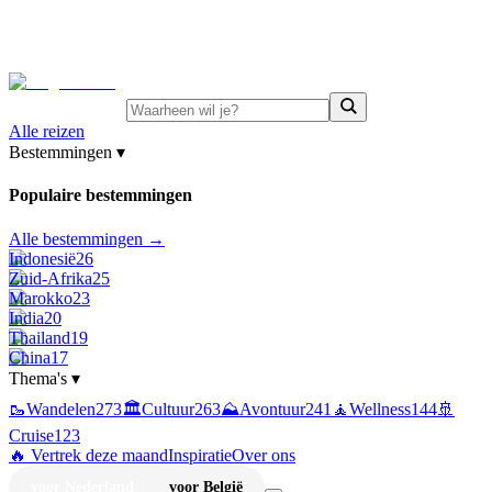
⚡
Juni-deals:
tot 15% korting op singlereizen Portugal &
Griekenland
—
bekijk aanbod
Alle reizen
Bestemmingen
▾
Populaire bestemmingen
Alle bestemmingen →
Indonesië
26
Zuid-Afrika
25
Marokko
23
India
20
Thailand
19
China
17
Thema's
▾
🥾
Wandelen
273
🏛️
Cultuur
263
⛰️
Avontuur
241
🧘
Wellness
144
🚢
Cruise
123
🔥 Vertrek deze maand
Inspiratie
Over ons
voor Nederland
voor België