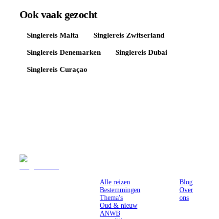
Ook vaak gezocht
Singlereis
Malta
Singlereis
Zwitserland
Singlereis
Denemarken
Singlereis
Dubai
Singlereis
Curaçao
Reizen
Inspiratie
Pr
Alle reizen
Blog
Bestemmingen
Over
Thema's
ons
Oud & nieuw
ANWB