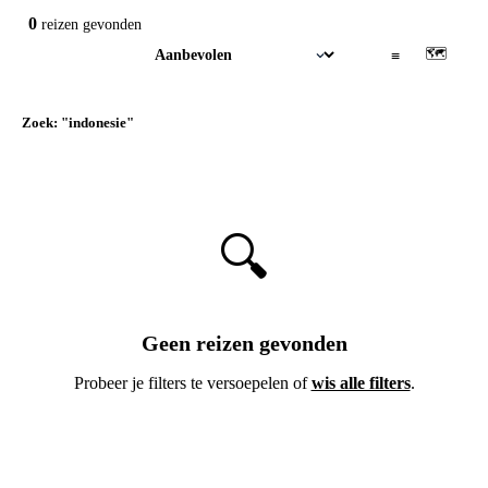
0
reizen
gevonden
🗺
▦
≡
Zoek: "indonesie"
×
🔍
Geen reizen gevonden
Probeer je filters te versoepelen of
wis alle filters
.