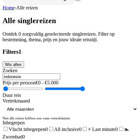
Home
›
Alle reizen
Alle singlereizen
Ontdek
0
zorgvuldig geselecteerde singlereizen. Filter op
bestemming, thema, prijs en jouw ideale reisstijl.
Filters
1
Wis alles
Zoeken
Prijs per persoon
€
0
- €
5.000
Duur reis
Vertrekmaand
Niet alle reizen hebben een vaste vertrekdatum
Inbegrepen
Vlucht inbegrepen
0
All inclusive
0
⚡ Last minute
0
🏊
Zwembad
0