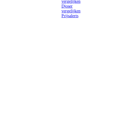
vergelijken
Djoser
vergelijken
Prijsalerts
Singlereizen
voor solo-
reizigers uit
Nederland en
België.
Ontmoet
gelijkgestemde
reizigers en
ontdek de
wereld.
2026 Singletravels.nl & Singletravels.be - De grootste keuze in
singlereizen
ANVR partners
SGR aangesloten