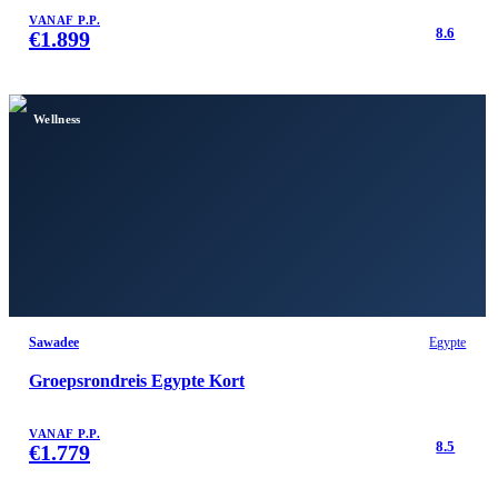
VANAF P.P.
8.6
€
1.899
Wellness
Sawadee
Egypte
Groepsrondreis Egypte Kort
VANAF P.P.
8.5
€
1.779