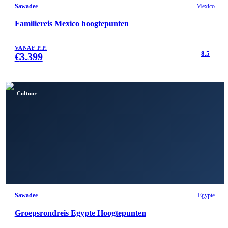
Sawadee
Mexico
Familiereis Mexico hoogtepunten
VANAF P.P.
8.5
€
3.399
Cultuur
Sawadee
Egypte
Groepsrondreis Egypte Hoogtepunten