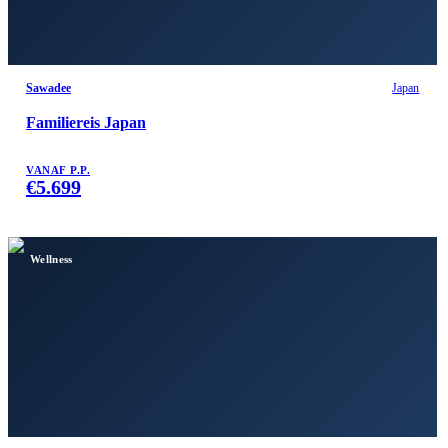
Sawadee
Japan
Familiereis Japan
VANAF P.P.
€
5.699
Wellness