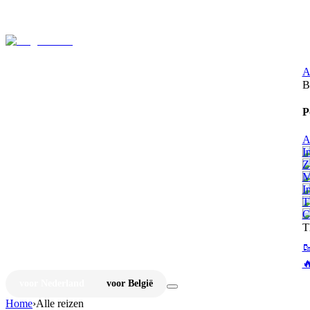
⚡
Ju
A
B
P
A
I
Z
M
I
T
C
T


voor Nederland
voor België
Home
›
Alle reizen