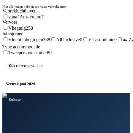
Niet alle reizen hebben een vaste vertrekdatum
Vertrekluchthaven
vanaf Amsterdam
7
Vervoer
Vliegtuig
258
Inbegrepen
Vlucht inbegrepen
338
All inclusive
0
⚡ Last minute
0
🏊 Z
Type accommodatie
Tweepersoonskamer
80
555
reizen
gevonden
Vertrek juni 2026
×
Cultuur