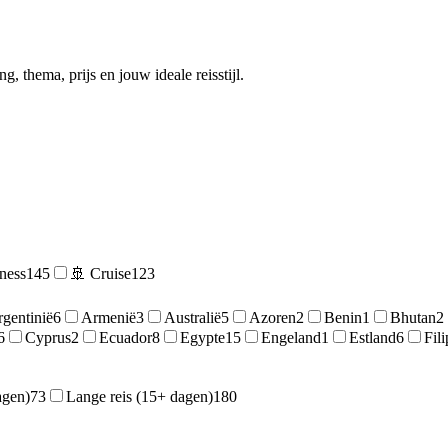
, thema, prijs en jouw ideale reisstijl.
ness
145
🚢
Cruise
123
gentinië
6
Armenië
3
Australië
5
Azoren
2
Benin
1
Bhutan
2
6
Cyprus
2
Ecuador
8
Egypte
15
Engeland
1
Estland
6
Fili
agen)
73
Lange reis (15+ dagen)
180