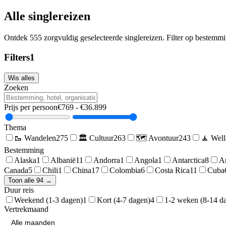
Alle singlereizen
Ontdek
555
zorgvuldig geselecteerde singlereizen. Filter op bestemming
Filters
1
Wis alles
Zoeken
Prijs per persoon
€
769
- €
36.899
Thema
🥾
Wandelen
275
🏛️
Cultuur
263
🗺️
Avontuur
243
🧘
Well
Bestemming
Alaska
1
Albanië
11
Andorra
1
Angola
1
Antarctica
8
Ar
Canada
5
Chili
1
China
17
Colombia
6
Costa Rica
11
Cuba
Toon alle 94 →
Duur reis
Weekend (1-3 dagen)
1
Kort (4-7 dagen)
4
1-2 weken (8-14 d
Vertrekmaand