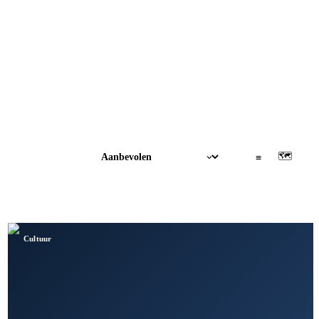
🗺
▦
≡
Cultuur