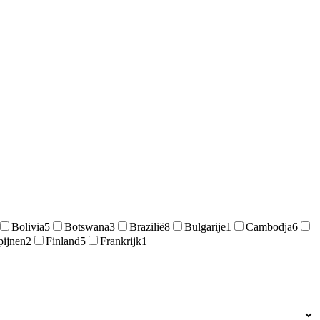
Bolivia
5
Botswana
3
Brazilië
8
Bulgarije
1
Cambodja
6
pijnen
2
Finland
5
Frankrijk
1