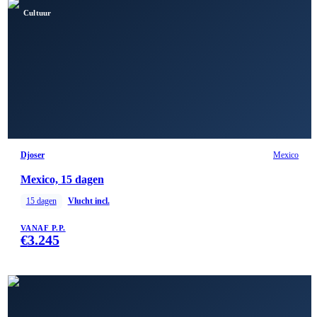
Cultuur
Djoser
Mexico
Mexico, 15 dagen
15
dagen
Vlucht incl.
VANAF P.P.
€
3.245