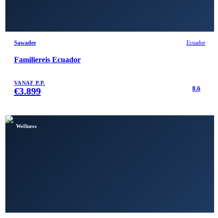
Sawadee
Ecuador
Familiereis Ecuador
VANAF P.P.
8.6
€
3.899
Wellness