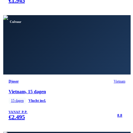
€
1.945
Cultuur
Djoser
Vietnam
Vietnam, 15 dagen
15
dagen
Vlucht incl.
VANAF P.P.
8.8
€
2.495