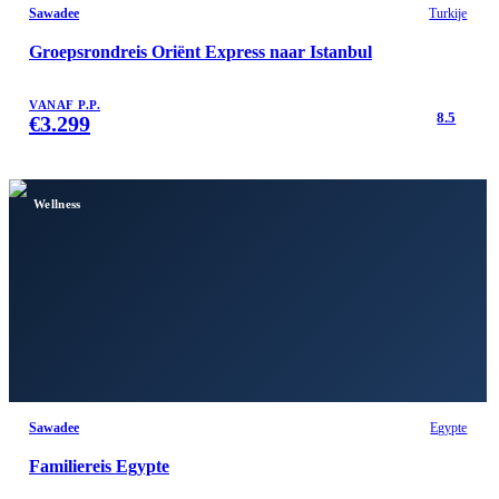
Sawadee
Turkije
Groepsrondreis Oriënt Express naar Istanbul
VANAF P.P.
8.5
€
3.299
Wellness
Sawadee
Egypte
Familiereis Egypte