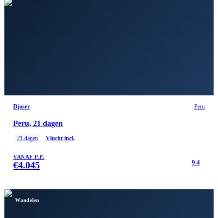
Djoser
Peru
Peru, 21 dagen
21
dagen
Vlucht incl.
VANAF P.P.
9.4
€
4.045
Wandelen