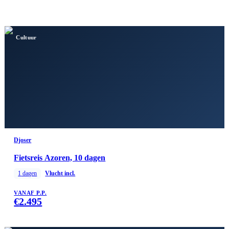
Cultuur
Djoser
Fietsreis Azoren, 10 dagen
1
dagen
Vlucht incl.
VANAF P.P.
€
2.495