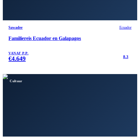
Sawadee
Ecuador
Familiereis Ecuador en Galapagos
VANAF P.P.
8.3
€
4.649
Cultuur