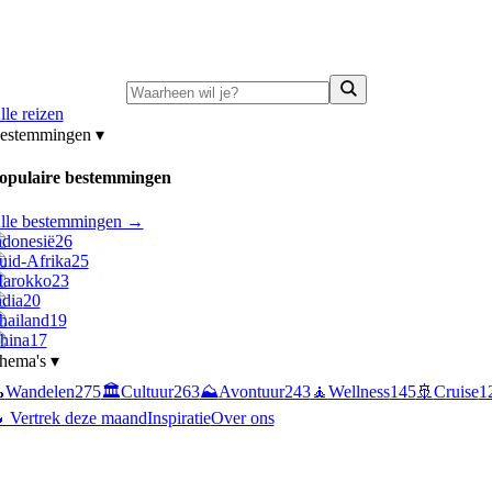
ni-deals:
tot 15% korting op singlereizen Portugal & Griekenland
—
bekijk a
lle reizen
estemmingen
▾
opulaire bestemmingen
lle bestemmingen →
ndonesië
26
uid-Afrika
25
arokko
23
ndia
20
hailand
19
hina
17
hema's
▾

Wandelen
275
🏛️
Cultuur
263
⛰️
Avontuur
243
🧘
Wellness
145
🚢
Cruise
1
 Vertrek deze maand
Inspiratie
Over ons