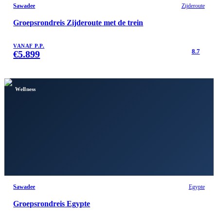
Sawadee
Zijderoute
Groepsrondreis Zijderoute met de trein
VANAF P.P.
8.7
€
5.899
Wellness
Sawadee
Egypte
Groepsrondreis Egypte