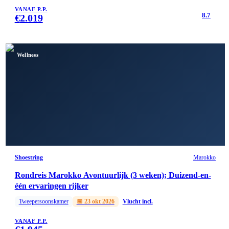
VANAF P.P.
8.7
€
2.019
Wellness
Shoestring
Marokko
Rondreis Marokko Avontuurlijk (3 weken); Duizend-en-
één ervaringen rijker
Tweepersoonskamer
📅
23 okt 2026
Vlucht incl.
VANAF P.P.