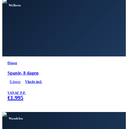
Wellness
Djoser
Spanje, 8 dagen
8
dagen
Vlucht incl.
VANAF P.P.
€
1.995
Wandelen