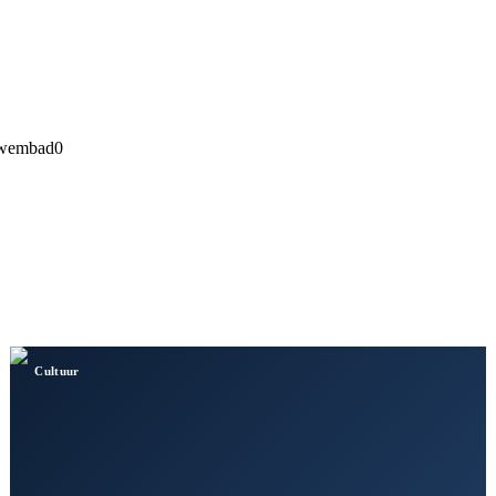
wembad
0
Cultuur