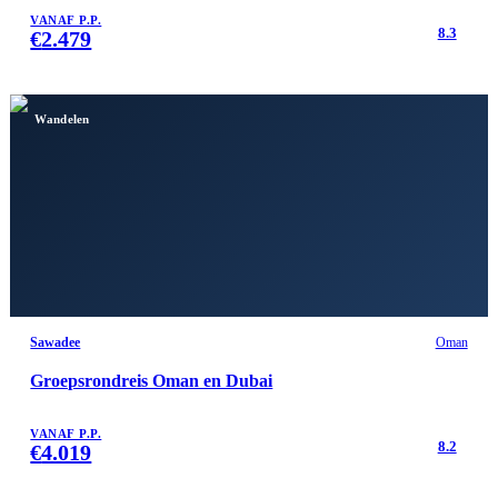
VANAF P.P.
8.3
€
2.479
Wandelen
Sawadee
Oman
Groepsrondreis Oman en Dubai
VANAF P.P.
8.2
€
4.019