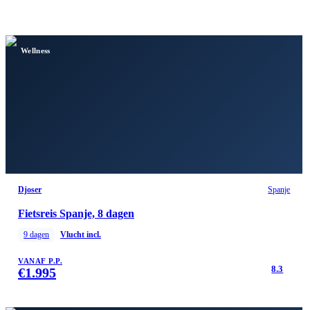
Wellness
Djoser
Spanje
Fietsreis Spanje, 8 dagen
9
dagen
Vlucht incl.
VANAF P.P.
8.3
€
1.995