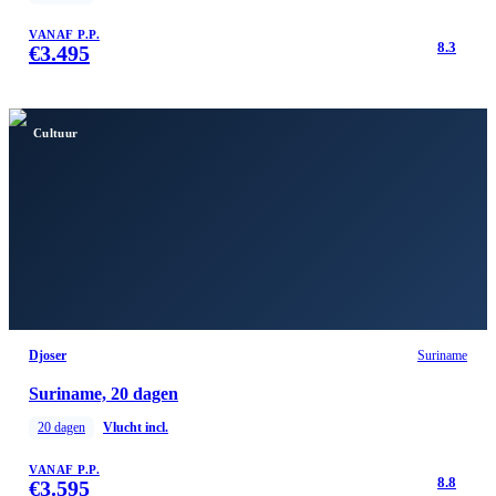
VANAF P.P.
8.3
€
3.495
Cultuur
Djoser
Suriname
Suriname, 20 dagen
20
dagen
Vlucht incl.
VANAF P.P.
8.8
€
3.595