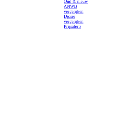
Oud & nieuw
ANWB
vergelijken
Djoser
vergelijken
Prijsalerts
Singlereizen
voor solo-
reizigers uit
Nederland en
België.
Ontmoet
gelijkgestemde
reizigers en
ontdek de
wereld.
2026 Singletravels.nl & Singletravels.be - De grootste keuze in
singlereizen
ANVR partners
SGR aangesloten