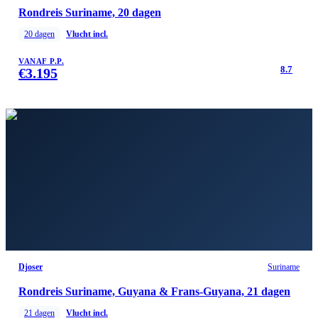
Rondreis Suriname, 20 dagen
20
dagen
Vlucht incl.
VANAF P.P.
8.7
€
3.195
Djoser
Suriname
Rondreis Suriname, Guyana & Frans-Guyana, 21 dagen
21
dagen
Vlucht incl.