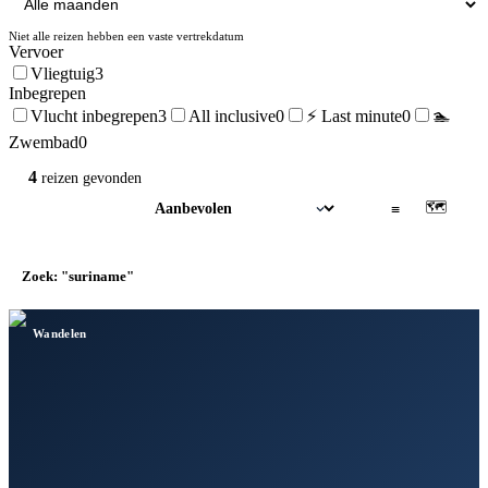
Niet alle reizen hebben een vaste vertrekdatum
Vervoer
Vliegtuig
3
Inbegrepen
Vlucht inbegrepen
3
All inclusive
0
⚡ Last minute
0
🏊
Zwembad
0
4
reizen
gevonden
🗺
▦
≡
Zoek: "suriname"
×
Wandelen