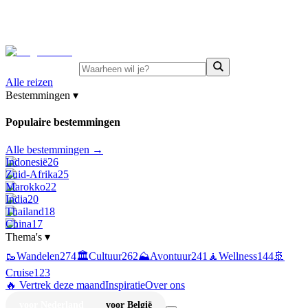
⚡
Juni-deals:
tot 15% korting op singlereizen Portugal &
Griekenland
—
bekijk aanbod
Alle reizen
Bestemmingen
▾
Populaire bestemmingen
Alle bestemmingen →
Indonesië
26
Zuid-Afrika
25
Marokko
22
India
20
Thailand
18
China
17
Thema's
▾
🥾
Wandelen
274
🏛️
Cultuur
262
⛰️
Avontuur
241
🧘
Wellness
144
🚢
Cruise
123
🔥 Vertrek deze maand
Inspiratie
Over ons
voor Nederland
voor België