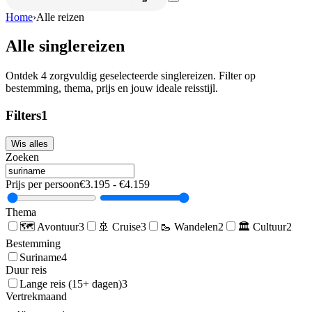
Home
›
Alle reizen
Alle singlereizen
Ontdek
4
zorgvuldig geselecteerde singlereizen. Filter op
bestemming, thema, prijs en jouw ideale reisstijl.
Filters
1
Wis alles
Zoeken
Prijs per persoon
€
3.195
- €
4.159
Thema
🗺️
Avontuur
3
🚢
Cruise
3
🥾
Wandelen
2
🏛️
Cultuur
2
Bestemming
Suriname
4
Duur reis
Lange reis (15+ dagen)
3
Vertrekmaand