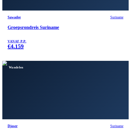
Sawadee
Suriname
Groepsrondreis Suriname
VANAF P.P.
€
4.159
Wandelen
Djoser
Suriname