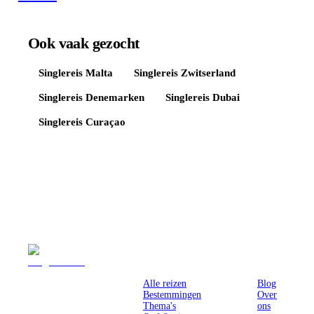
Ook vaak gezocht
Singlereis
Malta
Singlereis
Zwitserland
Singlereis
Denemarken
Singlereis
Dubai
Singlereis
Curaçao
Reizen
Inspiratie
Pr
Alle reizen
Blog
Bestemmingen
Over
Thema's
ons