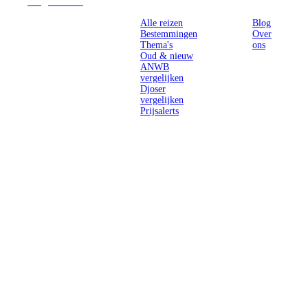
Reizen
Inspiratie
Pr
Alle reizen
Blog
Bestemmingen
Over
Thema's
ons
Oud & nieuw
ANWB
vergelijken
Djoser
vergelijken
Prijsalerts
Singlereizen
voor solo-
reizigers uit
Nederland en
België.
Ontmoet
gelijkgestemde
reizigers en
ontdek de
wereld.