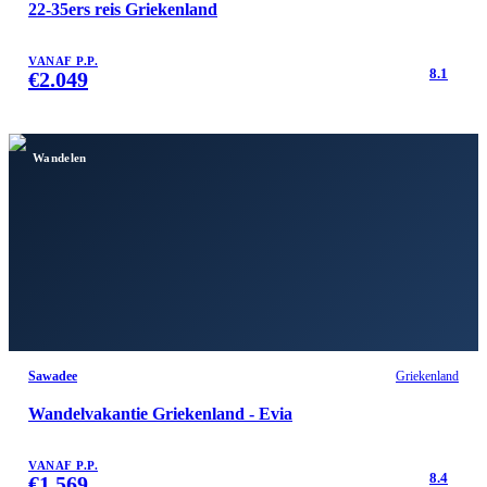
22-35ers reis Griekenland
VANAF P.P.
8.1
€
2.049
Wandelen
Sawadee
Griekenland
Wandelvakantie Griekenland - Evia
VANAF P.P.
8.4
€
1.569