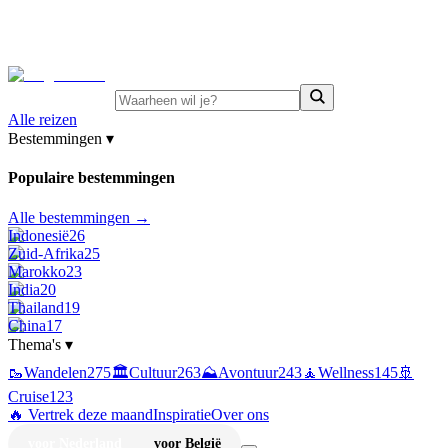
⚡
Juni-deals:
tot 15% korting op singlereizen Portugal &
Griekenland
—
bekijk aanbod
Alle reizen
Bestemmingen
▾
Populaire bestemmingen
Alle bestemmingen →
Indonesië
26
Zuid-Afrika
25
Marokko
23
India
20
Thailand
19
China
17
Thema's
▾
🥾
Wandelen
275
🏛️
Cultuur
263
⛰️
Avontuur
243
🧘
Wellness
145
🚢
Cruise
123
🔥 Vertrek deze maand
Inspiratie
Over ons
voor Nederland
voor België