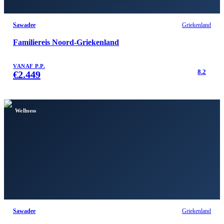
Sawadee
Griekenland
Familiereis Noord-Griekenland
VANAF P.P.
8.2
€
2.449
Wellness
Sawadee
Griekenland