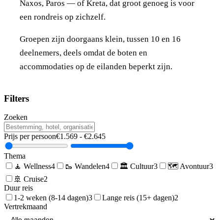
Naxos, Paros — of Kreta, dat groot genoeg is voor
een rondreis op zichzelf.
Groepen zijn doorgaans klein, tussen 10 en 16
deelnemers, deels omdat de boten en
accommodaties op de eilanden beperkt zijn.
Filters
Zoeken
Prijs per persoon
€
1.569
- €
2.645
Thema
🧘
Wellness
4
🥾
Wandelen
4
🏛️
Cultuur
3
🗺️
Avontuur
3
🚢
Cruise
2
Duur reis
1-2 weken (8-14 dagen)
3
Lange reis (15+ dagen)
2
Vertrekmaand