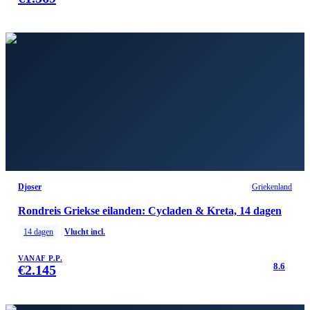
Djoser
Griekenland
Rondreis Griekse eilanden: Cycladen & Kreta, 14 dagen
14
dagen
Vlucht incl.
VANAF P.P.
8.6
€
2.145