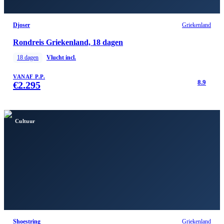
Djoser
Griekenland
Rondreis Griekenland, 18 dagen
18
dagen
Vlucht incl.
VANAF P.P.
8.9
€
2.295
Cultuur
Shoestring
Griekenland