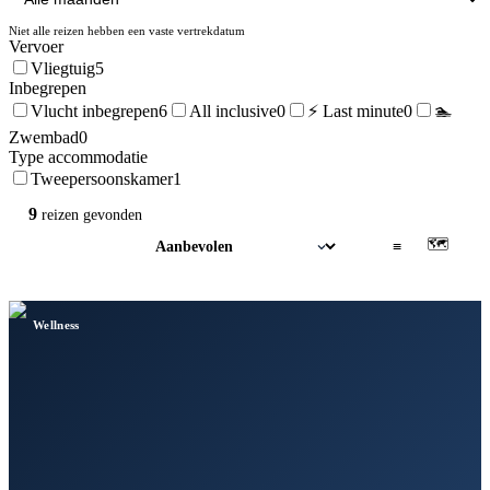
Niet alle reizen hebben een vaste vertrekdatum
Vervoer
Vliegtuig
5
Inbegrepen
Vlucht inbegrepen
6
All inclusive
0
⚡ Last minute
0
🏊
Zwembad
0
Type accommodatie
Tweepersoonskamer
1
9
reizen
gevonden
🗺
▦
≡
Wellness