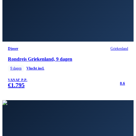
Djoser
Griekenland
Rondreis Griekenland, 9 dagen
9
dagen
Vlucht incl.
VANAF P.P.
8.6
€
1.795