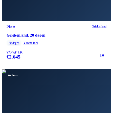
Djoser
Griekenland
Griekenland, 20 dagen
20
dagen
Vlucht incl.
VANAF P.P.
8.6
€
2.645
Wellness