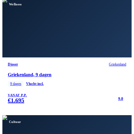
Wellness
Djoser
Griekenland
Griekenland, 9 dagen
9
dagen
Vlucht incl.
VANAF P.P.
9.0
€
1.695
Cultuur