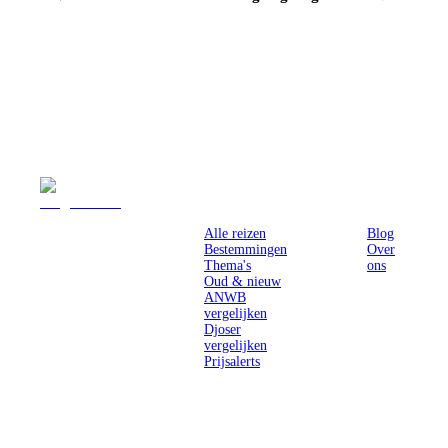
Reizen
Inspiratie
Pr
Alle reizen
Blog
Bestemmingen
Over
Thema's
ons
Oud & nieuw
ANWB
vergelijken
Djoser
vergelijken
Prijsalerts
Singlereizen
voor solo-
reizigers uit
Nederland en