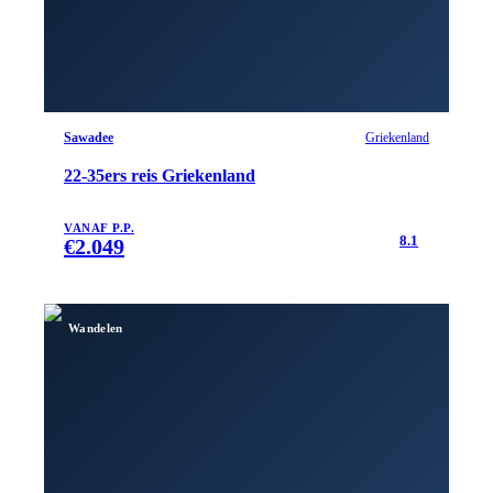
Sawadee
Griekenland
22-35ers reis Griekenland
VANAF P.P.
8.1
€
2.049
Wandelen