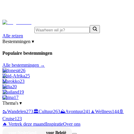
⚡
Juni-deals:
tot 15% korting op singlereizen Portugal &
Griekenland
—
bekijk aanbod
Alle reizen
Bestemmingen
▾
Populaire bestemmingen
Alle bestemmingen →
Indonesië
26
Zuid-Afrika
25
Marokko
23
India
20
Thailand
19
China
17
Thema's
▾
🥾
Wandelen
273
🏛️
Cultuur
263
⛰️
Avontuur
241
🧘
Wellness
144
🚢
Cruise
123
🔥 Vertrek deze maand
Inspiratie
Over ons
voor Nederland
voor België