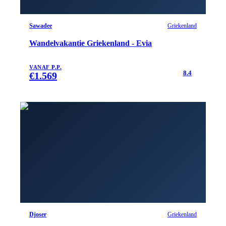
Sawadee
Griekenland
Wandelvakantie Griekenland - Evia
VANAF P.P.
8.4
€
1.569
Djoser
Griekenland