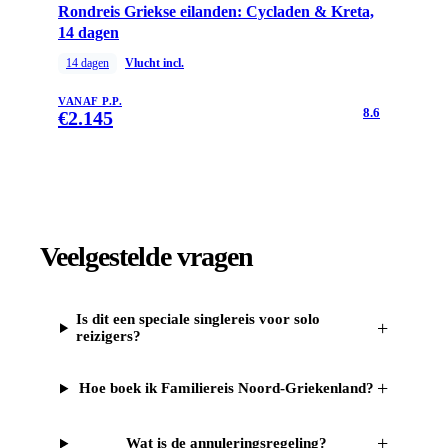
Rondreis Griekse eilanden: Cycladen & Kreta,
14 dagen
14
dagen
Vlucht incl.
VANAF P.P.
8.6
€
2.145
Veelgestelde vragen
Is dit een speciale singlereis voor solo
+
reizigers?
+
Hoe boek ik Familiereis Noord-Griekenland?
+
Wat is de annuleringsregeling?