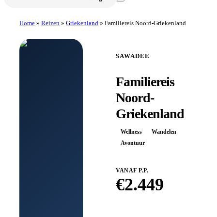
Home
»
Reizen
»
Griekenland
»
Familiereis Noord-Griekenland
SAWADEE
Familiereis
Noord-
Griekenland
Wellness
Wandelen
Avontuur
VANAF P.P.
€
2.449