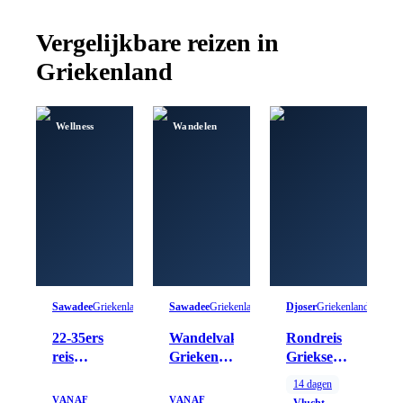
Vergelijkbare reizen in
Griekenland
Wellness
Wandelen
Sawadee
Griekenland
Sawadee
Griekenland
Djoser
Griekenland
22-35ers
Wandelvakantie
Rondreis
reis
Griekenland
Griekse
Griekenland
- Evia
eilanden:
14
dagen
Cycladen
VANAF
VANAF
Vlucht