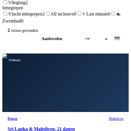
Vliegtuig
2
Inbegrepen
Vlucht inbegrepen
2
All inclusive
0
⚡ Last minute
0
🏊
Zwembad
0
2
reizen
gevonden
🗺
▦
≡
Cultuur
Djoser
Malediven
Sri Lanka & Malediven, 21 dagen