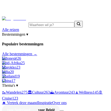
⚡
Juni-deals:
tot 15% korting op singlereizen Portugal &
Griekenland
—
bekijk aanbod
Alle reizen
Bestemmingen
▾
Populaire bestemmingen
Alle bestemmingen →
Indonesië
26
Zuid-Afrika
25
Marokko
23
India
20
Thailand
19
China
17
Thema's
▾
🥾
Wandelen
275
🏛️
Cultuur
263
⛰️
Avontuur
243
🧘
Wellness
145
🚢
Cruise
123
🔥 Vertrek deze maand
Inspiratie
Over ons
voor Nederland
voor België