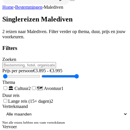
Home
›
Bestemmingen
›
Malediven
Singlereizen
Malediven
2
reizen naar
Malediven
. Filter verder op thema, duur, prijs en jouw
voorkeuren.
Filters
Zoeken
Prijs per persoon
€
3.895
- €
3.995
Thema
🏛️
Cultuur
2
🗺️
Avontuur
1
Duur reis
Lange reis (15+ dagen)
2
Vertrekmaand
Niet alle reizen hebben een vaste vertrekdatum
Vervoer