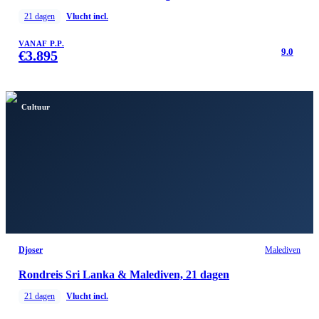
21
dagen
Vlucht incl.
VANAF P.P.
9.0
€
3.895
Cultuur
Djoser
Malediven
Rondreis Sri Lanka & Malediven, 21 dagen
21
dagen
Vlucht incl.