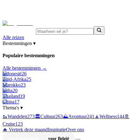
⚡
Juni-deals:
tot 15% korting op singlereizen Portugal &
Griekenland
—
bekijk aanbod
Alle reizen
Bestemmingen
▾
Populaire bestemmingen
Alle bestemmingen →
Indonesië
26
Zuid-Afrika
25
Marokko
23
India
20
Thailand
19
China
17
Thema's
▾
🥾
Wandelen
273
🏛️
Cultuur
263
⛰️
Avontuur
241
🧘
Wellness
144
🚢
Cruise
123
🔥 Vertrek deze maand
Inspiratie
Over ons
voor Nederland
voor België