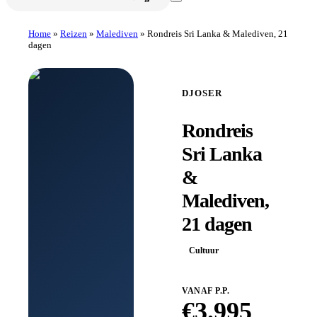
Home
»
Reizen
»
Malediven
»
Rondreis Sri Lanka & Malediven, 21
dagen
DJOSER
Rondreis
Sri Lanka
&
Malediven,
21 dagen
Cultuur
VANAF P.P.
€
3.995