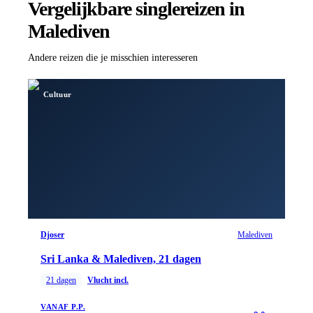
Vergelijkbare singlereizen
in
Malediven
Andere reizen die je misschien interesseren
Cultuur
Djoser
Malediven
Sri Lanka & Malediven, 21 dagen
21
dagen
Vlucht incl.
VANAF P.P.