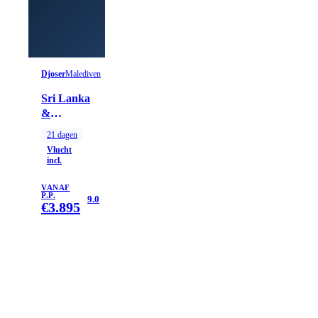
Djoser
Malediven
Sri Lanka
&
Malediven,
21
dagen
21 dagen
Vlucht
incl.
VANAF
P.P.
9.0
€
3.895