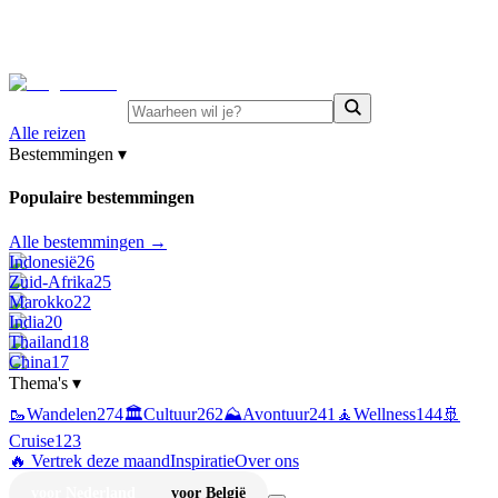
⚡
Juni-deals:
tot 15% korting op singlereizen Portugal &
Griekenland
—
bekijk aanbod
Alle reizen
Bestemmingen
▾
Populaire bestemmingen
Alle bestemmingen →
Indonesië
26
Zuid-Afrika
25
Marokko
22
India
20
Thailand
18
China
17
Thema's
▾
🥾
Wandelen
274
🏛️
Cultuur
262
⛰️
Avontuur
241
🧘
Wellness
144
🚢
Cruise
123
🔥 Vertrek deze maand
Inspiratie
Over ons
voor Nederland
voor België