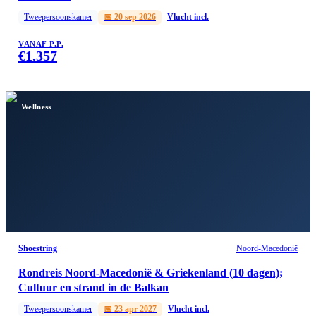
Tweepersoonskamer
📅
20 sep 2026
Vlucht incl.
VANAF P.P.
€
1.357
Wellness
Shoestring
Noord-Macedonië
Rondreis Noord-Macedonië & Griekenland (10 dagen);
Cultuur en strand in de Balkan
Tweepersoonskamer
📅
23 apr 2027
Vlucht incl.