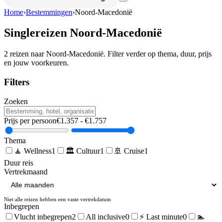
Home
›
Bestemmingen
›
Noord-Macedonië
Singlereizen
Noord-Macedonië
2
reizen naar
Noord-Macedonië
. Filter verder op thema, duur, prijs
en jouw voorkeuren.
Filters
Zoeken
Prijs per persoon
€
1.357
- €
1.757
Thema
🧘
Wellness
1
🏛️
Cultuur
1
🚢
Cruise
1
Duur reis
Vertrekmaand
Niet alle reizen hebben een vaste vertrekdatum
Inbegrepen
Vlucht inbegrepen
2
All inclusive
0
⚡ Last minute
0
🏊