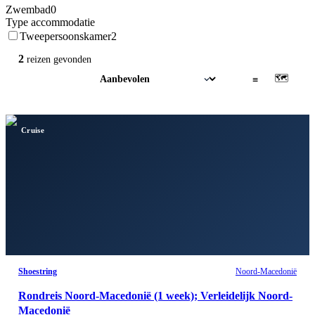
Zwembad
0
Type accommodatie
Tweepersoonskamer
2
2
reizen
gevonden
🗺
▦
≡
Cruise
Shoestring
Noord-Macedonië
Rondreis Noord-Macedonië (1 week); Verleidelijk Noord-
Macedonië