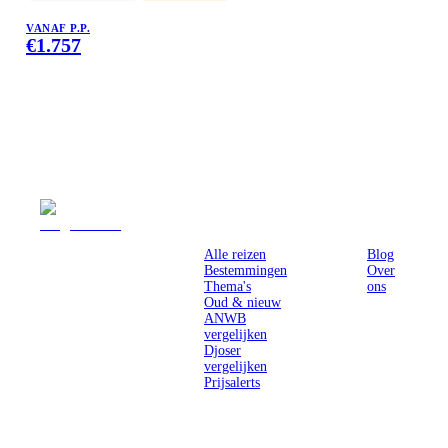
VANAF P.P.
€
1.757
Reizen
Inspiratie
Pr
Alle reizen
Blog
Bestemmingen
Over
Thema's
ons
Oud & nieuw
ANWB
vergelijken
Djoser
vergelijken
Prijsalerts
Singlereizen
voor solo-
reizigers uit