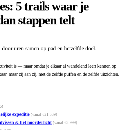
s: 5 trails waar je
dan stappen telt
 door uren samen op pad en hetzelfde doel.
tiviteit is — maar omdat je elkaar al wandelend leert kennen op
kaar, maar zij aan zij, met de zelfde puffen en de zelfde uitzichten.
6)
elijke expeditie
(vanaf €21.539)
lvissen & het noorderlicht
(vanaf €2.999)