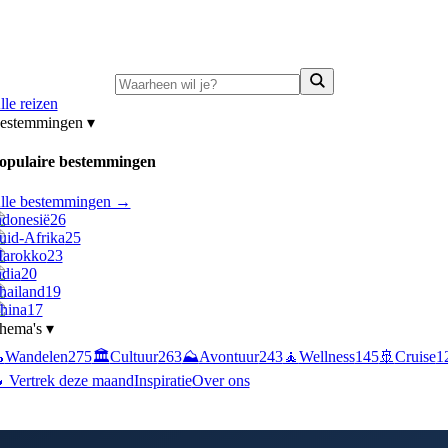
ni-deals:
tot 15% korting op singlereizen Portugal & Griekenland
—
bekijk a
lle reizen
estemmingen
▾
opulaire bestemmingen
lle bestemmingen →
ndonesië
26
uid-Afrika
25
arokko
23
ndia
20
hailand
19
hina
17
hema's
▾

Wandelen
275
🏛️
Cultuur
263
⛰️
Avontuur
243
🧘
Wellness
145
🚢
Cruise
1
 Vertrek deze maand
Inspiratie
Over ons