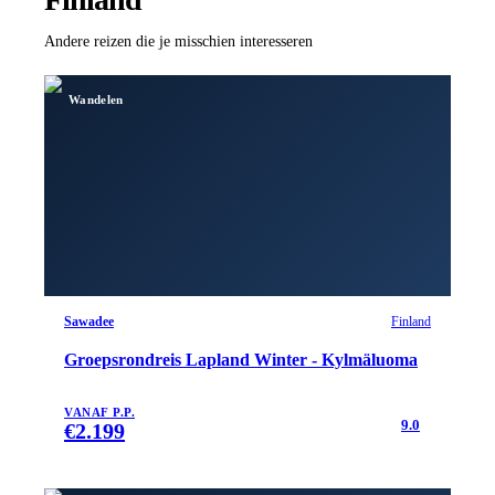
Andere reizen die je misschien interesseren
Wandelen
Sawadee
Finland
Groepsrondreis Lapland Winter - Kylmäluoma
VANAF P.P.
9.0
€
2.199