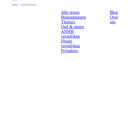
Reizen
Inspiratie
Pr
Alle reizen
Blog
Bestemmingen
Over
Thema's
ons
Oud & nieuw
ANWB
vergelijken
Djoser
vergelijken
Prijsalerts
Singlereizen
voor solo-
reizigers uit
Nederland en
België.
Ontmoet
gelijkgestemde
reizigers en
ontdek de
wereld.