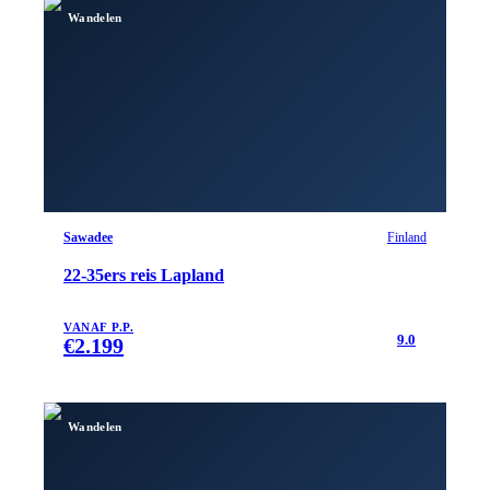
Wandelen
Sawadee
Finland
22-35ers reis Lapland
VANAF P.P.
9.0
€
2.199
Wandelen