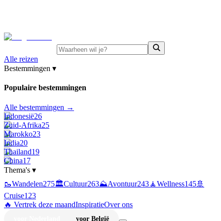
⚡
Juni-deals:
tot 15% korting op singlereizen Portugal &
Griekenland
—
bekijk aanbod
Alle reizen
Bestemmingen
▾
Populaire bestemmingen
Alle bestemmingen →
Indonesië
26
Zuid-Afrika
25
Marokko
23
India
20
Thailand
19
China
17
Thema's
▾
🥾
Wandelen
275
🏛️
Cultuur
263
⛰️
Avontuur
243
🧘
Wellness
145
🚢
Cruise
123
🔥 Vertrek deze maand
Inspiratie
Over ons
voor Nederland
voor België