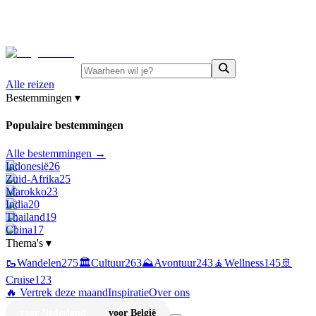
⚡
Juni-deals:
tot 15% korting op singlereizen Portugal &
Griekenland
—
bekijk aanbod
Alle reizen
Bestemmingen
▾
Populaire bestemmingen
Alle bestemmingen →
Indonesië
26
Zuid-Afrika
25
Marokko
23
India
20
Thailand
19
China
17
Thema's
▾
🥾
Wandelen
275
🏛️
Cultuur
263
⛰️
Avontuur
243
🧘
Wellness
145
🚢
Cruise
123
🔥 Vertrek deze maand
Inspiratie
Over ons
voor Nederland
voor België