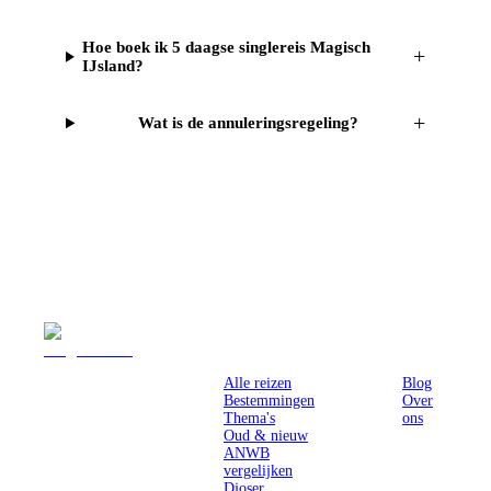
Hoe boek ik 5 daagse singlereis Magisch
+
IJsland?
+
Wat is de annuleringsregeling?
Reizen
Inspiratie
Pr
Alle reizen
Blog
Bestemmingen
Over
Thema's
ons
Oud & nieuw
ANWB
vergelijken
Djoser