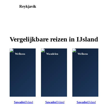
Reykjavik
1
Vergelijkbare reizen in
IJsland
Wellness
Wandelen
Wellness
Sawadee
IJsland
Sawadee
IJsland
Sawadee
IJsland