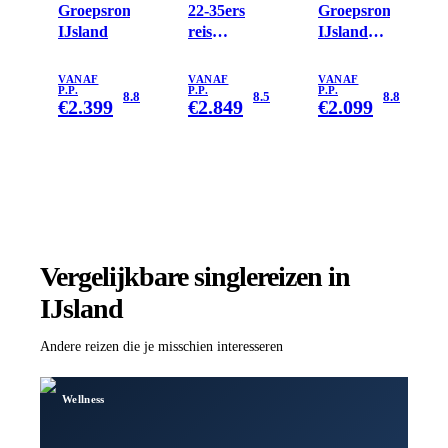
Groepsrondreis
22-35ers
Groepsrondreis
IJsland
reis
IJsland
IJsland
Winter
VANAF
VANAF
VANAF
P.P.
P.P.
P.P.
8.8
8.5
8.8
€
2.399
€
2.849
€
2.099
Vergelijkbare singlereizen
in
IJsland
Andere reizen die je misschien interesseren
Wellness