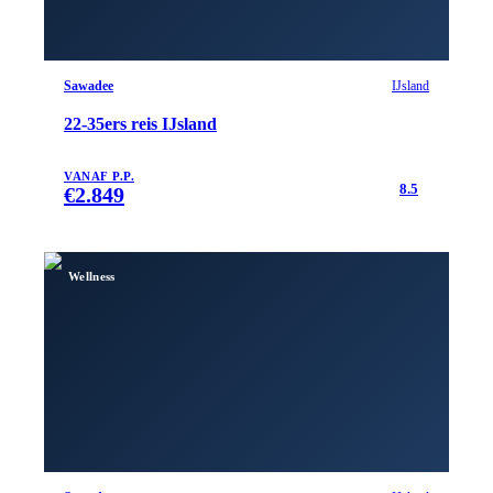
Sawadee
IJsland
22-35ers reis IJsland
VANAF P.P.
8.5
€
2.849
Wellness