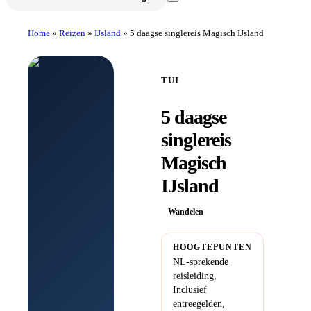
Home
»
Reizen
»
IJsland
»
5 daagse singlereis Magisch IJsland
TUI
5 daagse
singlereis
Magisch
IJsland
Wandelen
HOOGTEPUNTEN
NL-sprekende
reisleiding,
Inclusief
entreegelden,