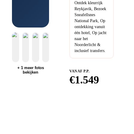
Ontdek kleurrijk
Reykjavik, Bezoek
Sneafellsnes
National Park, Op
ontdekking vanuit
één hotel, Op jacht
naar het
Noorderlicht &
inclusief transfers.
+
1
meer fotos
VANAF P.P.
bekijken
€
1.549
Boek bij
TUI