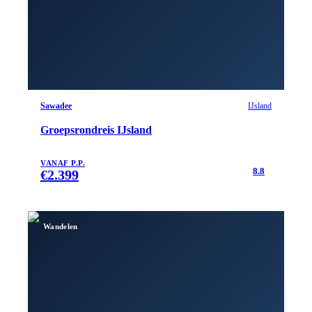
Sawadee
IJsland
Groepsrondreis IJsland
VANAF P.P.
8.8
€
2.399
Wandelen