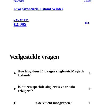
Sawadee
IJsland
Groepsrondreis IJsland Winter
VANAF P.P.
8.8
€
2.099
Veelgestelde vragen
Hoe lang duurt 5 daagse singlereis Magisch
+
IJsland?
Is dit een speciale singlereis voor solo
+
reizigers?
+
Is de vlucht inbegrepen?