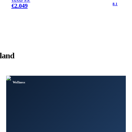
VANAF P.P.
8.1
€
2.049
land
Wellness