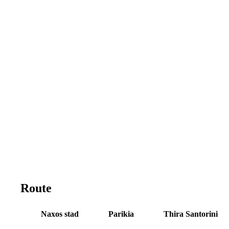
Route
Naxos stad
Parikia
Thira Santorini
1
2
3