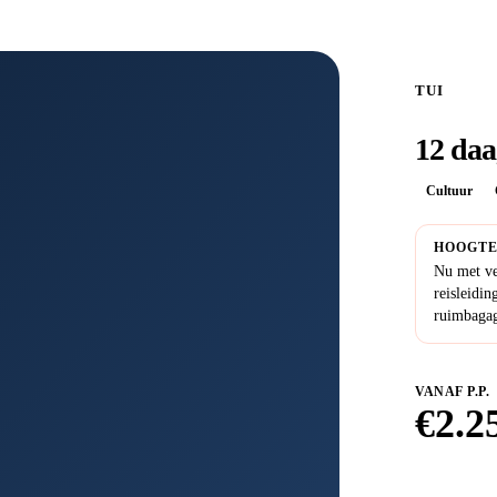
TUI
12 daa
Cultuur
HOOGTE
Nu met ve
reisleidin
ruimbagage
VANAF P.P.
€
2.2