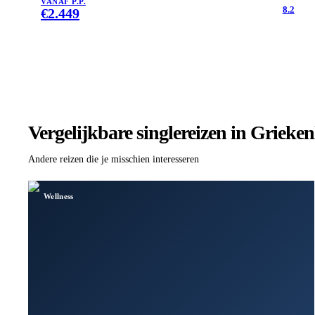
VANAF P.P.
8.2
€
2.449
Vergelijkbare singlereizen
in Grieken
Andere reizen die je misschien interesseren
Wellness