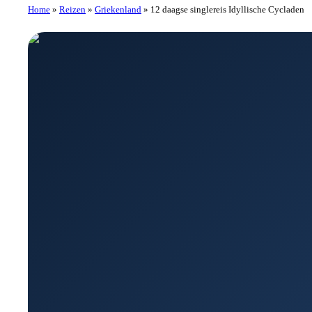
Home
»
Reizen
»
Griekenland
»
12 daagse singlereis Idyllische Cycladen