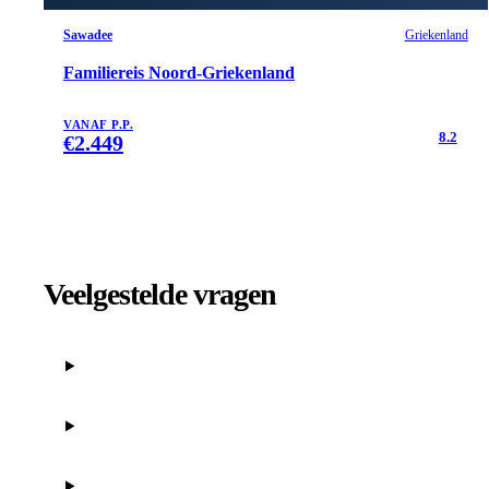
Sawadee
Griekenland
Familiereis Noord-Griekenland
VANAF P.P.
8.2
€
2.449
Veelgestelde vragen