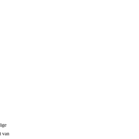
Boek bij
TUI
lige
t van