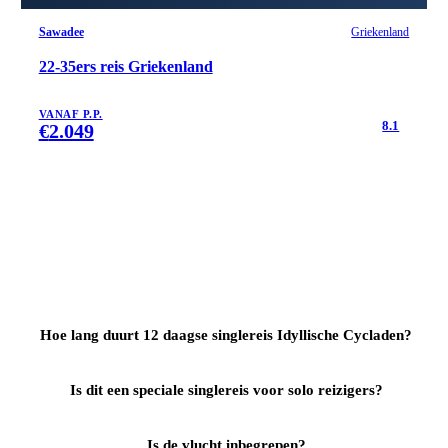
Sawadee
Griekenland
22-35ers reis Griekenland
VANAF P.P.
8.1
€
2.049
Hoe lang duurt 12 daagse singlereis Idyllische Cycladen?
Is dit een speciale singlereis voor solo reizigers?
Is de vlucht inbegrepen?