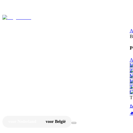
⚡
Ju
A
B
P
A
I
Z
M
I
T
C
T


voor Nederland
voor België