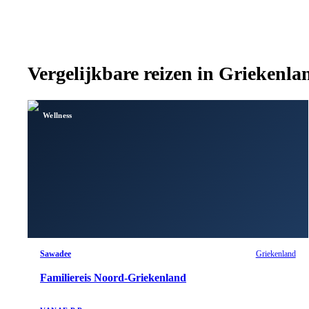
Vergelijkbare reizen in
Griekenla
Wellness
Sawadee
Griekenland
Familiereis Noord-Griekenland