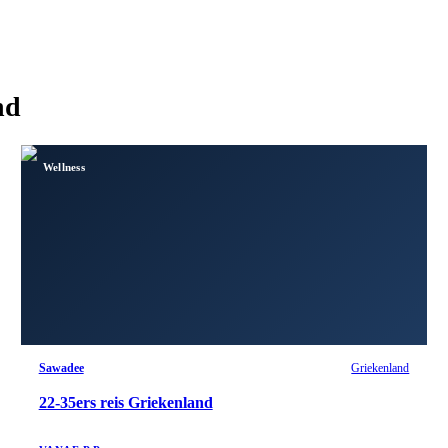
nd
Wellness
Sawadee
Griekenland
22-35ers reis Griekenland