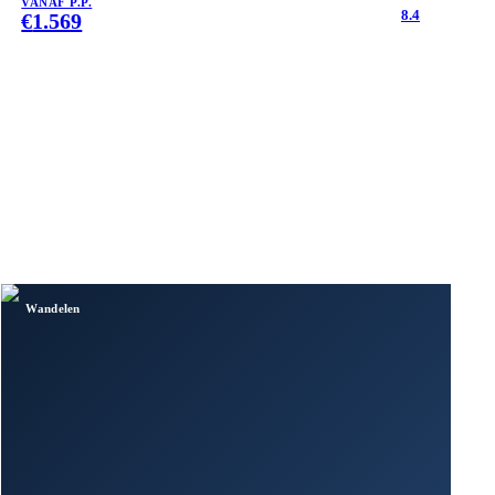
VANAF P.P.
8.4
€
1.569
Wandelen