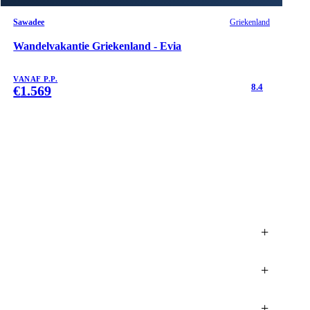
Sawadee
Griekenland
Wandelvakantie Griekenland - Evia
VANAF P.P.
8.4
€
1.569
+
+
+