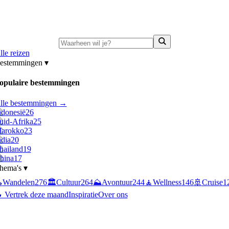
ni-deals:
tot 15% korting op singlereizen Portugal & Griekenland
—
bekijk a
lle reizen
estemmingen
▾
opulaire bestemmingen
lle bestemmingen →
ndonesië
26
uid-Afrika
25
arokko
23
ndia
20
hailand
19
hina
17
hema's
▾

Wandelen
276
🏛️
Cultuur
264
⛰️
Avontuur
244
🧘
Wellness
146
🚢
Cruise
1
 Vertrek deze maand
Inspiratie
Over ons