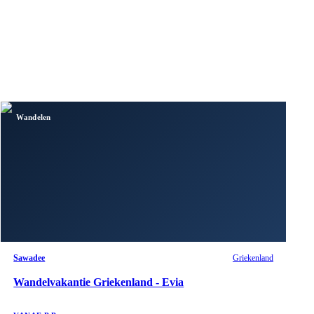
Wandelen
Sawadee
Griekenland
Wandelvakantie Griekenland - Evia