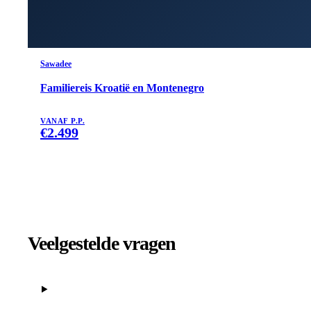
Sawadee
Familiereis Kroatië en Montenegro
VANAF P.P.
€
2.499
Veelgestelde vragen