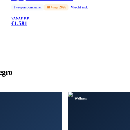
Tweepersoonskamer
📅
4 sep 2026
Vlucht incl.
VANAF P.P.
€
1.581
egro
Wellness