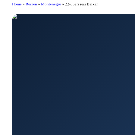
Home
»
Reizen
»
Montenegro
»
22-35ers reis Balkan