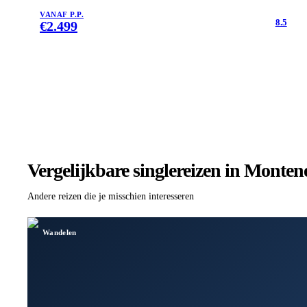
VANAF P.P.
8.5
€
2.499
Vergelijkbare singlereizen
in Monten
Andere reizen die je misschien interesseren
Wandelen