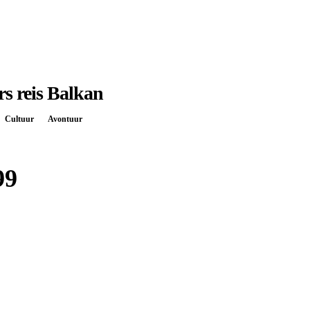
rs reis Balkan
Cultuur
Avontuur
99
Boek bij
Sawadee