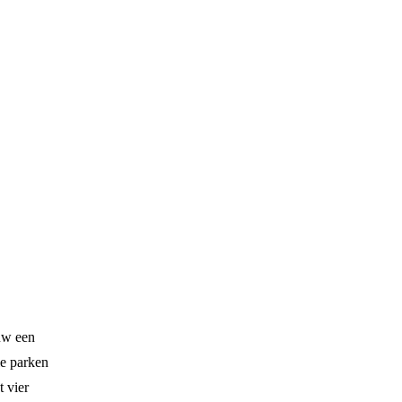
ouw een
le parken
t vier