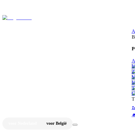
⚡
Ju
A
B
P
A
I
Z
M
I
T
C
T


voor Nederland
voor België