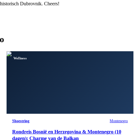
n historisch Dubrovnik. Cheers!
o
Wellness
Shoestring
Montenegro
Rondreis Bosnië en Herzegovina & Montenegro (10
dagen); Charme van de Balkan