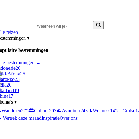
ni-deals:
tot 15% korting op singlereizen Portugal & Griekenland
—
bekijk a
lle reizen
estemmingen
▾
opulaire bestemmingen
lle bestemmingen →
ndonesië
26
uid-Afrika
25
arokko
23
ndia
20
hailand
19
hina
17
hema's
▾

Wandelen
275
🏛️
Cultuur
263
⛰️
Avontuur
243
🧘
Wellness
145
🚢
Cruise
1
 Vertrek deze maand
Inspiratie
Over ons