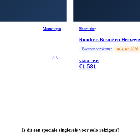
Montenegro
Shoestring
Rondreis Bosnië en Herzego
Tweepersoonskamer
📅
4 sep 2026
8.5
VANAF P.P.
€
1.581
Is dit een speciale singlereis voor solo reizigers?