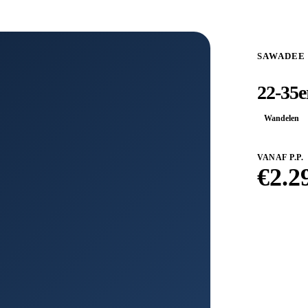
SAWADEE
22-35e
Wandelen
VANAF P.P.
€
2.2