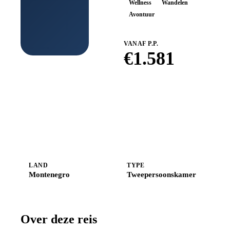
Wellness
Wandelen
Avontuur
VANAF P.P.
€
1.581
Boek bij
Shoestring
LAND
TYPE
Montenegro
Tweepersoonskamer
Over deze reis