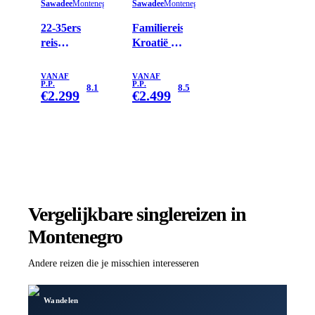
Sawadee
Montenegro
Sawadee
Montenegro
22-35ers
Familiereis
reis
Kroatië en
Balkan
Montenegro
VANAF
VANAF
P.P.
P.P.
8.1
8.5
€
2.299
€
2.499
Vergelijkbare singlereizen
in
Montenegro
Andere reizen die je misschien interesseren
Wandelen