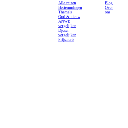
Alle reizen
Blog
Bestemmingen
Over
Thema's
ons
Oud & nieuw
ANWB
vergelijken
Djoser
vergelijken
Prijsalerts
Singlereizen
voor solo-
reizigers uit
Nederland en
België.
Ontmoet
gelijkgestemde
reizigers en
ontdek de
wereld.