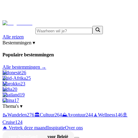
⚡
Juni-deals:
tot 15% korting op singlereizen Portugal &
Griekenland
—
bekijk aanbod
Alle reizen
Bestemmingen
▾
Populaire bestemmingen
Alle bestemmingen →
Indonesië
26
Zuid-Afrika
25
Marokko
23
India
20
Thailand
19
China
17
Thema's
▾
🥾
Wandelen
276
🏛️
Cultuur
264
⛰️
Avontuur
244
🧘
Wellness
146
🚢
Cruise
124
🔥 Vertrek deze maand
Inspiratie
Over ons
voor Nederland
voor België