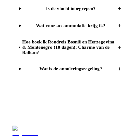
+
Is de vlucht inbegrepen?
+
Wat voor accommodatie krijg ik?
Hoe boek ik Rondreis Bosnië en Herzegovina
+
& Montenegro (10 dagen); Charme van de
Balkan?
+
Wat is de annuleringsregeling?
Reizen
Inspiratie
Pr