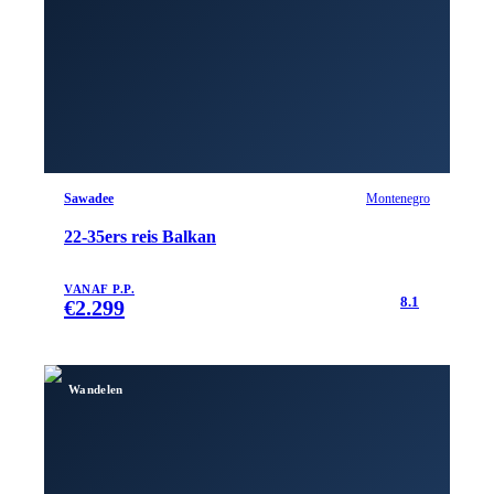
Sawadee
Montenegro
22-35ers reis Balkan
VANAF P.P.
8.1
€
2.299
Wandelen