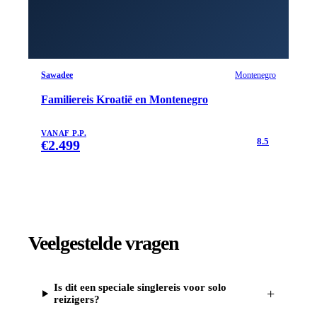
Sawadee
Montenegro
Familiereis Kroatië en Montenegro
VANAF P.P.
8.5
€
2.499
Veelgestelde vragen
Is dit een speciale singlereis voor solo
+
reizigers?