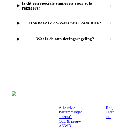
Is dit een speciale singlereis voor solo
+
reizigers?
+
Hoe boek ik 22-35ers reis Costa Rica?
+
Wat is de annuleringsregeling?
Reizen
Inspiratie
Pr
Alle reizen
Blog
Bestemmingen
Over
Thema's
ons
Oud & nieuw
ANWB