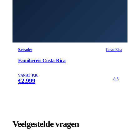
Sawadee
Costa Rica
Familiereis Costa Rica
VANAF P.P.
8.5
€
2.999
Veelgestelde vragen