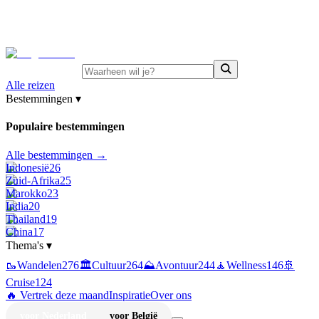
⚡
Juni-deals:
tot 15% korting op singlereizen Portugal &
Griekenland
—
bekijk aanbod
Alle reizen
Bestemmingen
▾
Populaire bestemmingen
Alle bestemmingen →
Indonesië
26
Zuid-Afrika
25
Marokko
23
India
20
Thailand
19
China
17
Thema's
▾
🥾
Wandelen
276
🏛️
Cultuur
264
⛰️
Avontuur
244
🧘
Wellness
146
🚢
Cruise
124
🔥 Vertrek deze maand
Inspiratie
Over ons
voor Nederland
voor België