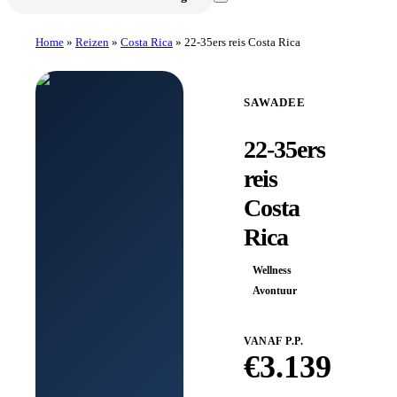
Home
»
Reizen
»
Costa Rica
»
22-35ers reis Costa Rica
SAWADEE
22-35ers
reis
Costa
Rica
Wellness
Avontuur
VANAF P.P.
€
3.139