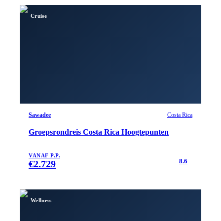
Cruise
Sawadee
Costa Rica
Groepsrondreis Costa Rica Hoogtepunten
VANAF P.P.
8.6
€
2.729
Wellness