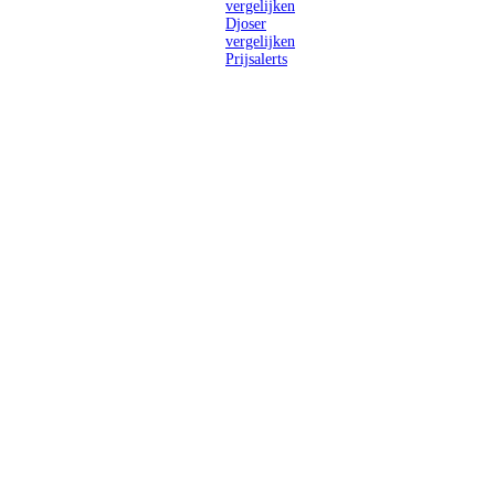
vergelijken
Djoser
vergelijken
Prijsalerts
Singlereizen
voor solo-
reizigers uit
Nederland en
België.
Ontmoet
gelijkgestemde
reizigers en
ontdek de
wereld.
2026 Singletravels.nl & Singletravels.be - De grootste keuze in
singlereizen
ANVR partners
SGR aangesloten