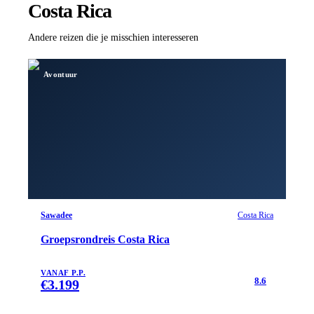
Costa Rica
Andere reizen die je misschien interesseren
Avontuur
Sawadee
Costa Rica
Groepsrondreis Costa Rica
VANAF P.P.
8.6
€
3.199