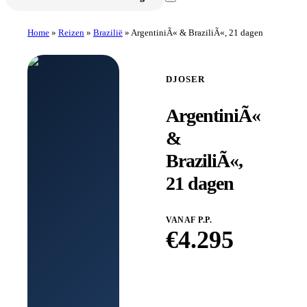
Home
»
Reizen
»
Brazilië
»
ArgentiniÃ« & BraziliÃ«, 21 dagen
DJOSER
ArgentiniÃ«
&
BraziliÃ«,
21 dagen
VANAF P.P.
€
4.295
Boek bij