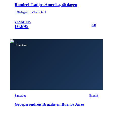
Rondreis Latijns-Amerika, 40 dagen
40
dagen
Vlucht incl.
VANAF P.P.
8.0
€
6.695
Avontuur
Sawadee
Brazilië
Groepsrondreis Brazilië en Buenos Aires