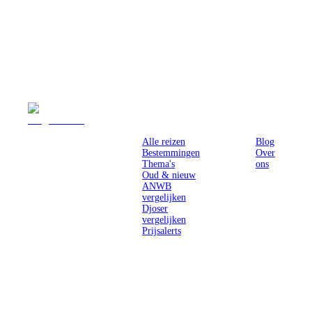
Reizen
Inspiratie
Pr
Alle reizen
Blog
Bestemmingen
Over
Thema's
ons
Oud & nieuw
ANWB
vergelijken
Djoser
vergelijken
Prijsalerts
Singlereizen
voor solo-
reizigers uit
Nederland en
België.