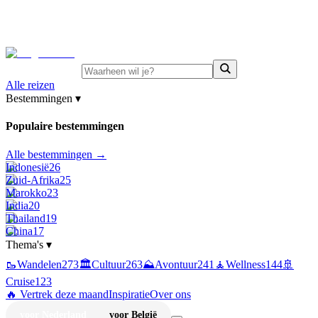
⚡
Juni-deals:
tot 15% korting op singlereizen Portugal &
Griekenland
—
bekijk aanbod
Alle reizen
Bestemmingen
▾
Populaire bestemmingen
Alle bestemmingen →
Indonesië
26
Zuid-Afrika
25
Marokko
23
India
20
Thailand
19
China
17
Thema's
▾
🥾
Wandelen
273
🏛️
Cultuur
263
⛰️
Avontuur
241
🧘
Wellness
144
🚢
Cruise
123
🔥 Vertrek deze maand
Inspiratie
Over ons
voor Nederland
voor België