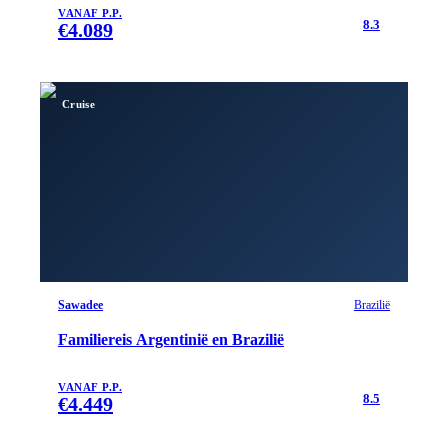
VANAF P.P.
8.3
€
4.089
Cruise
Sawadee
Brazilië
Familiereis Argentinië en Brazilië
VANAF P.P.
8.5
€
4.449