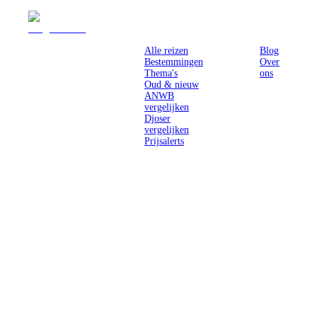
Reizen
Inspiratie
Pr
Alle reizen
Blog
Bestemmingen
Over
Thema's
ons
Oud & nieuw
ANWB
vergelijken
Djoser
vergelijken
Prijsalerts
Singlereizen
voor solo-
reizigers uit
Nederland en
België.
Ontmoet
gelijkgestemde
reizigers en
ontdek de
wereld.