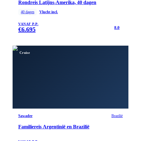
Rondreis Latijns-Amerika, 40 dagen
40
dagen
Vlucht incl.
VANAF P.P.
8.0
€
6.695
Cruise
Sawadee
Brazilië
Familiereis Argentinië en Brazilië