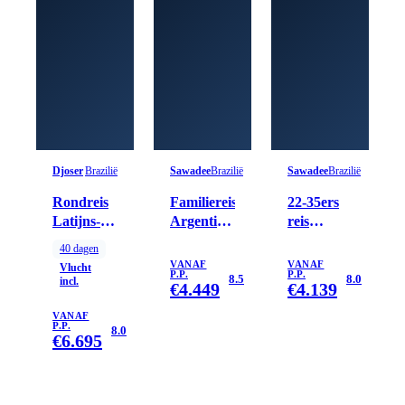
Djoser
Brazilië
Sawadee
Brazilië
Sawadee
Brazilië
Rondreis
Familiereis
22-35ers
Latijns-
Argentinië
reis
Amerika,
en Brazilië
Brazilië
40
dagen
40 dagen
VANAF
VANAF
Vlucht
P.P.
P.P.
8.5
8.0
incl.
€
4.449
€
4.139
VANAF
P.P.
8.0
€
6.695