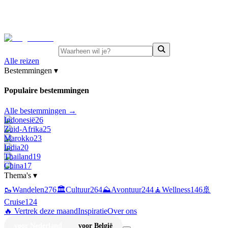
⚡
Juni-deals:
tot 15% korting op singlereizen Portugal &
Griekenland
—
bekijk aanbod
Alle reizen
Bestemmingen
▾
Populaire bestemmingen
Alle bestemmingen →
Indonesië
26
Zuid-Afrika
25
Marokko
23
India
20
Thailand
19
China
17
Thema's
▾
🥾
Wandelen
276
🏛️
Cultuur
264
⛰️
Avontuur
244
🧘
Wellness
146
🚢
Cruise
124
🔥 Vertrek deze maand
Inspiratie
Over ons
voor Nederland
voor België