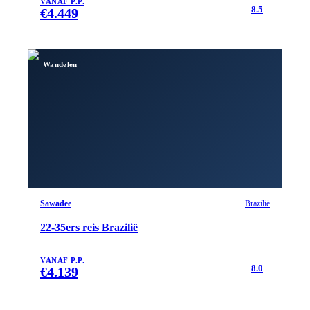
VANAF P.P.
8.5
€
4.449
Wandelen
Sawadee
Brazilië
22-35ers reis Brazilië
VANAF P.P.
8.0
€
4.139